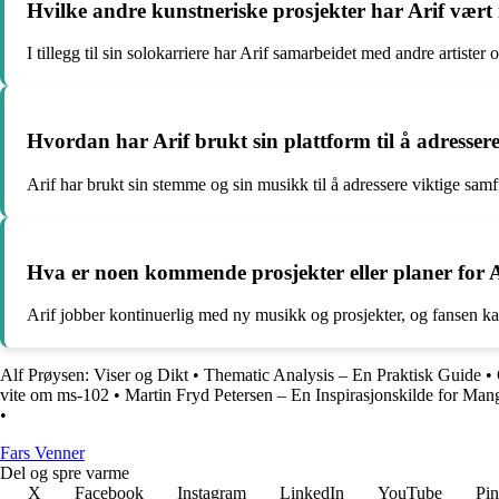
Hvilke andre kunstneriske prosjekter har Arif vært 
I tillegg til sin solokarriere har Arif samarbeidet med andre artiste
Hvordan har Arif brukt sin plattform til å adresse
Arif har brukt sin stemme og sin musikk til å adressere viktige sa
Hva er noen kommende prosjekter eller planer for 
Arif jobber kontinuerlig med ny musikk og prosjekter, og fansen kan 
Alf Prøysen: Viser og Dikt
•
Thematic Analysis – En Praktisk Guide
•
vite om ms-102
•
Martin Fryd Petersen – En Inspirasjonskilde for Man
•
Fars Venner
Del og spre varme
X
Facebook
Instagram
LinkedIn
YouTube
Pin