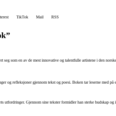
terest
TikTok
Mail
RSS
ok”
ert seg som en av de mest innovative og talentfulle artistene i den nors
ringer og refleksjoner gjennom tekst og poesi. Boken tar leserne med på 
ts utfordringer. Gjennom sine tekster formidler han sterke budskap og inv