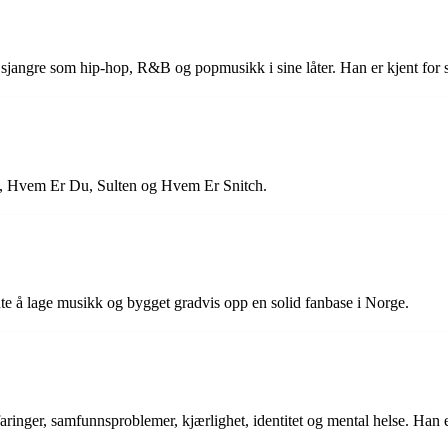
e sjangre som hip-hop, R&B og popmusikk i sine låter. Han er kjent for s
n, Hvem Er Du, Sulten og Hvem Er Snitch.
ynte å lage musikk og bygget gradvis opp en solid fanbase i Norge.
faringer, samfunnsproblemer, kjærlighet, identitet og mental helse. Han e