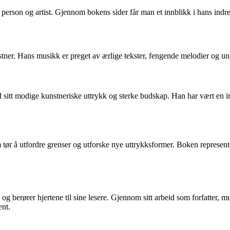
 person og artist. Gjennom bokens sider får man et innblikk i hans indre 
kunstner. Hans musikk er preget av ærlige tekster, fengende melodier og
d sitt modige kunstneriske uttrykk og sterke budskap. Han har vært en in
tør å utfordre grenser og utforske nye uttrykksformer. Boken represente
og berører hjertene til sine lesere. Gjennom sitt arbeid som forfatter, m
ent.