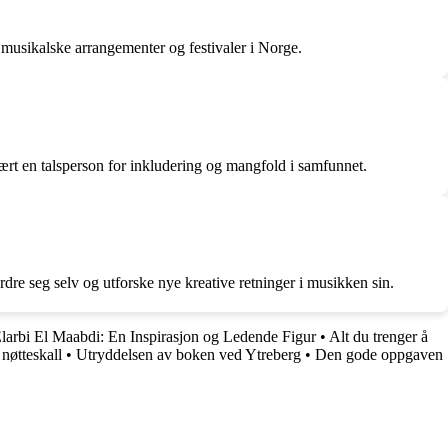
 i musikalske arrangementer og festivaler i Norge.
ært en talsperson for inkludering og mangfold i samfunnet.
rdre seg selv og utforske nye kreative retninger i musikken sin.
larbi El Maabdi: En Inspirasjon og Ledende Figur
•
Alt du trenger å
 nøtteskall
•
Utryddelsen av boken ved Ytreberg
•
Den gode oppgaven