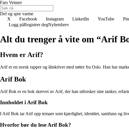
Fars Venner
Del og spre varme
X
Facebook
Instagram
LinkedIn
YouTube
Pin
Logg på
Registrer deg
Nyhetsbrev
Alt du trenger å vite om “Arif B
Hvem er Arif?
Arif er en norsk rapper og låtskriver med røtter fra Oslo. Han har mark
Arif Bok
Arif Bok er en bok skrevet av Arif, der han utforsker sine tanker, erfa
Innholdet i Arif Bok
I Arif Bok tar Arif opp temaer som kjærlighet, identitet, samfunn og live
Hvorfor bør du lese Arif Bok?