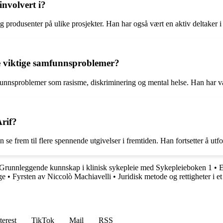
involvert i?
r og produsenter på ulike prosjekter. Han har også vært en aktiv deltaker
re viktige samfunnsproblemer?
mfunnsproblemer som rasisme, diskriminering og mental helse. Han har v
Arif?
se frem til flere spennende utgivelser i fremtiden. Han fortsetter å utfo
Grunnleggende kunnskap i klinisk sykepleie med Sykepleieboken 1
•
E
ge
•
Fyrsten av Niccolò Machiavelli
•
Juridisk metode og rettigheter i et
terest
TikTok
Mail
RSS