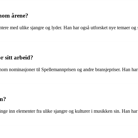
nnom årene?
tere med ulike sjangre og lyder. Han har også utforsket nye temaer og st
r sitt arbeid?
gjennom nominasjoner til Spellemannprisen og andre bransjepriser. Han har
en?
inge inn elementer fra ulike sjangre og kulturer i musikken sin. Han har 