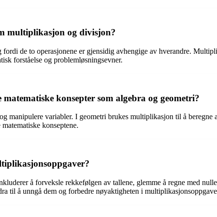
m multiplikasjon og divisjon?
ordi de to operasjonene er gjensidig avhengige av hverandre. Multiplik
tisk forståelse og problemløsningsevner.
e matematiske konsepter som algebra og geometri?
r og manipulere variabler. I geometri brukes multiplikasjon til å beregne
te matematiske konseptene.
ultiplikasjonsoppgaver?
inkluderer å forveksle rekkefølgen av tallene, glemme å regne med nulle
ra til å unngå dem og forbedre nøyaktigheten i multiplikasjonsoppgave