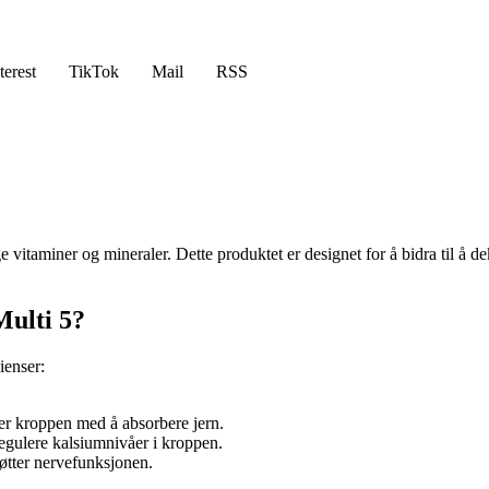
terest
TikTok
Mail
RSS
 vitaminer og mineraler. Dette produktet er designet for å bidra til å d
Multi 5?
ienser:
er kroppen med å absorbere jern.
egulere kalsiumnivåer i kroppen.
øtter nervefunksjonen.