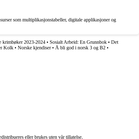
surser som multiplikasjonstabeller, digitale applikasjoner og
 krimbøker 2023-2024
•
Sosialt Arbeid: En Grunnbok
•
Det
er Kolk
•
Norske kjendiser
•
Å bli god i norsk 3 og B2
•
stribueres eller brukes uten vår tillatelse.