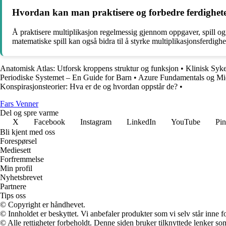
Hvordan kan man praktisere og forbedre ferdighete
Å praktisere multiplikasjon regelmessig gjennom oppgaver, spill og u
matematiske spill kan også bidra til å styrke multiplikasjonsferdighe
Anatomisk Atlas: Utforsk kroppens struktur og funksjon
•
Klinisk Syke
Periodiske Systemet – En Guide for Barn
•
Azure Fundamentals og Micr
Konspirasjonsteorier: Hva er de og hvordan oppstår de?
•
Fars Venner
Del og spre varme
X
Facebook
Instagram
LinkedIn
YouTube
Pin
Bli kjent med oss
Forespørsel
Mediesett
Forfremmelse
Min profil
Nyhetsbrevet
Partnere
Tips oss
© Copyright er håndhevet.
© Innholdet er beskyttet. Vi anbefaler produkter som vi selv står inne 
© Alle rettigheter forbeholdt. Denne siden bruker tilknyttede lenker som 