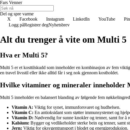
Fars Venner
Del og spre varme
X
Facebook
Instagram
LinkedIn
YouTube
Pin
Logg på
Registrer deg
Nyhetsbrev
Alt du trenger å vite om Multi 5
Hva er Multi 5?
Multi 5 er et kosttilskudd som inneholder en kombinasjon av fem viktige
en travel livsstil eller ikke alltid får i seg nok gjennom kostholdet.
Hvilke vitaminer og mineraler inneholder 
Multi 5 inneholder en balansert blanding av følgende fem nøkkelingred
Vitamin A:
Viktig for synet, immunforsvaret og hudhelsen.
Vitamin C:
En antioksidant som støtter immunsystemet og hjelp
Vitamin D:
Nødvendig for sunne knokler og tenner, samt for å r
Kalsium:
Bygger og vedlikeholder sterke bein og tenner, samt st
Jern:
Viktig for oksygentransport i blodet og energiproduksjon.