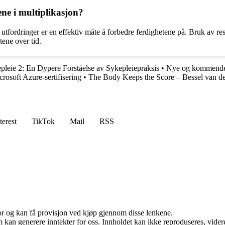
ne i multiplikasjon?
tfordringer er en effektiv måte å forbedre ferdighetene på. Bruk av res
tene over tid.
pleie 2: En Dypere Forståelse av Sykepleiepraksis
•
Nye og kommende
osoft Azure-sertifisering
•
The Body Keeps the Score – Bessel van d
terest
TikTok
Mail
RSS
for og kan få provisjon ved kjøp gjennom disse lenkene.
kan generere inntekter for oss. Innholdet kan ikke reproduseres, videredi