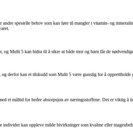
eller andre spesielle behov som kan føre til mangler i vitamin- og minera
varet.
 og Multi 5 kan bidra til å sikre at både mor og barn får de nødvendig
, og derfor kan et tilskudd som Multi 5 være gunstig for å opprettholde g
 med et måltid for bedre absorpsjon av næringsstoffene. Det er viktig å 
elte individer kan oppleve milde bivirkninger som kvalme eller mageube