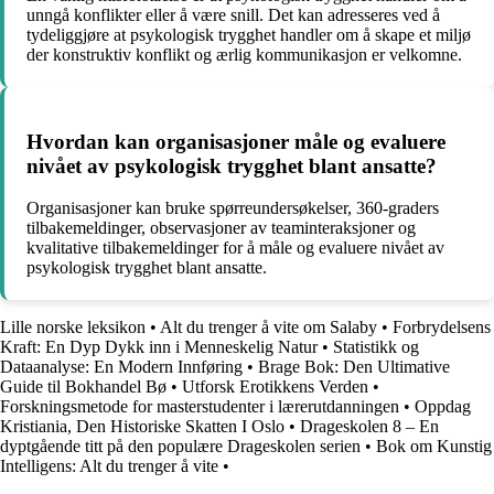
unngå konflikter eller å være snill. Det kan adresseres ved å
tydeliggjøre at psykologisk trygghet handler om å skape et miljø
der konstruktiv konflikt og ærlig kommunikasjon er velkomne.
Hvordan kan organisasjoner måle og evaluere
nivået av psykologisk trygghet blant ansatte?
Organisasjoner kan bruke spørreundersøkelser, 360-graders
tilbakemeldinger, observasjoner av teaminteraksjoner og
kvalitative tilbakemeldinger for å måle og evaluere nivået av
psykologisk trygghet blant ansatte.
Lille norske leksikon
•
Alt du trenger å vite om Salaby
•
Forbrydelsens
Kraft: En Dyp Dykk inn i Menneskelig Natur
•
Statistikk og
Dataanalyse: En Modern Innføring
•
Brage Bok: Den Ultimative
Guide til Bokhandel Bø
•
Utforsk Erotikkens Verden
•
Forskningsmetode for masterstudenter i lærerutdanningen
•
Oppdag
Kristiania, Den Historiske Skatten I Oslo
•
Drageskolen 8 – En
dyptgående titt på den populære Drageskolen serien
•
Bok om Kunstig
Intelligens: Alt du trenger å vite
•