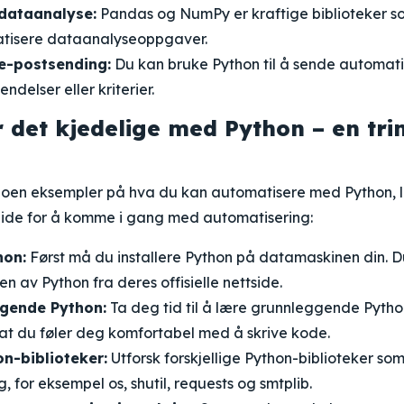
dataanalyse:
Pandas og NumPy er kraftige biblioteker s
tisere dataanalyseoppgaver.
e-postsending:
Du kan bruke Python til å sende automati
ndelser eller kriterier.
 det kjedelige med Python – en trin
 noen eksempler på hva du kan automatisere med Python, 
guide for å komme i gang med automatisering:
hon:
Først må du installere Python på datamaskinen din. D
en av Python fra deres offisielle nettside.
gende Python:
Ta deg tid til å lære grunnleggende Pyth
 at du føler deg komfortabel med å skrive kode.
n-biblioteker:
Utforsk forskjellige Python-biblioteker som
, for eksempel os, shutil, requests og smtplib.