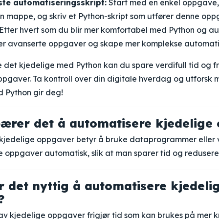
rste automatiseringsskript:
Start med en enkel oppgave,
i en mappe, og skriv et Python-skript som utfører denne op
Etter hvert som du blir mer komfortabel med Python og au
er avanserte oppgaver og skape mer komplekse automatis
det kjedelige med Python kan du spare verdifull tid og frig
pgaver. Ta kontroll over din digitale hverdag og utforsk
 Python gir deg!
ærer det å automatisere kjedelige
kjedelige oppgaver betyr å bruke dataprogrammer eller v
e oppgaver automatisk, slik at man sparer tid og redusere
r det nyttig å automatisere kjedeli
?
av kjedelige oppgaver frigjør tid som kan brukes på mer k