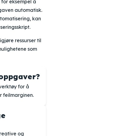
 for eksempel å
pgaven automatisk.
tomatisering, kan
eringsskript.
jøre ressurser til
 mulighetene som
 oppgaver?
erktøy for å
r feilmarginen.
ge
reative og