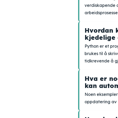
verdiskapende op
arbeidsprosesser
Hvordan k
kjedelige
Python er et pro
brukes til å skr
tidkrevende å g
Hva er no
kan autom
Noen eksempler 
oppdatering av 