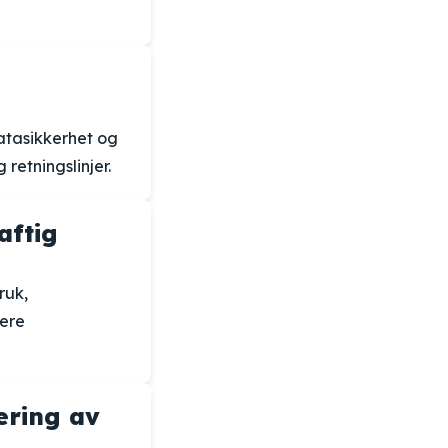
atasikkerhet og
retningslinjer.
aftig
ruk,
sere
ering av