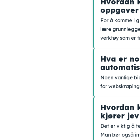
Hvordan 
oppgaver
For å komme i 
lære grunnlegge
verktøy som er t
Hva er no
automatis
Noen vanlige bib
for webskraping,
Hvordan k
kjører jev
Det er viktig å t
Man bør også im