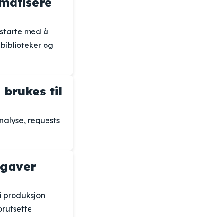
matisere
starte med å
biblioteker og
 brukes til
nalyse, requests
pgaver
i produksjon.
orutsette