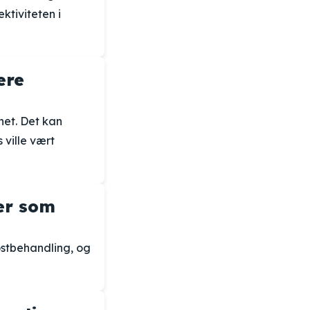
ktiviteten i
ere
het. Det kan
 ville vært
er som
ostbehandling, og