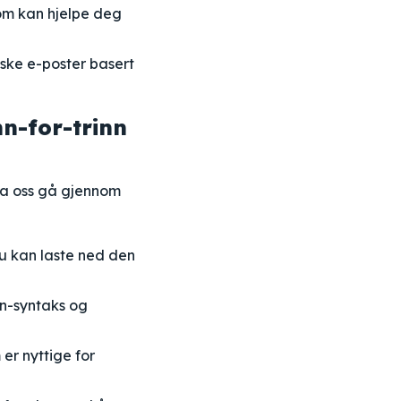
om kan hjelpe deg
ske e-poster basert
n-for-trinn
la oss gå gjennom
u kan laste ned den
on-syntaks og
 er nyttige for