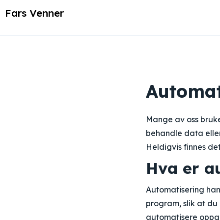
Fars Venner
Automat
Mange av oss bruker
behandle data eller
Heldigvis finnes de
Hva er a
Automatisering han
program, slik at du 
automatisere oppg