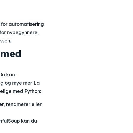
 for automatisering
 for nybegynnere,
ssen.
e med
 Du kan
ing og mye mer. La
elige med Python:
r, renamerer eller
tifulSoup kan du