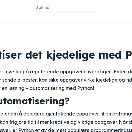
iser det kjedelige med 
 mye tid på repeterende oppgaver i hverdagen. Enten det 
 sende e-poster, kan slike oppgaver virke kjedelige og ti
t en løsning – automatisering med Python!
utomatisering?
dler om å delegere gjentakende oppgaver til en datamask
kan frigjøre tid til mer kreative og viktige oppgaver. Når 
aver, er Python et av de mest populære programmeringss