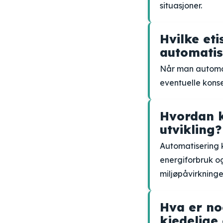
situasjoner.
Hvilke et
automatis
Når man automat
eventuelle konse
Hvordan k
utvikling?
Automatisering k
energiforbruk og
miljøpåvirkninge
Hva er no
kjedelige