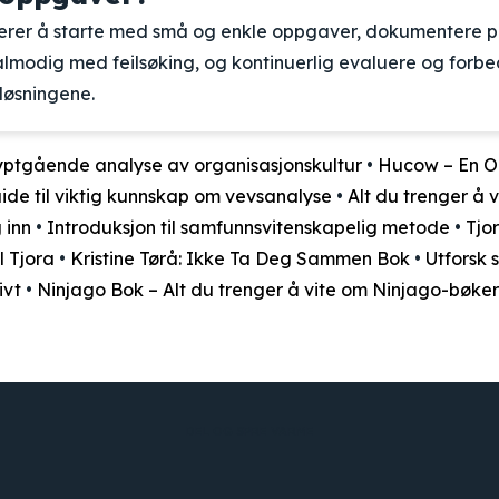
derer å starte med små og enkle oppgaver, dokumentere p
ålmodig med feilsøking, og kontinuerlig evaluere og forb
løsningene.
yptgående analyse av organisasjonskultur
•
Hucow – En O
uide til viktig kunnskap om vevsanalyse
•
Alt du trenger å 
 inn
•
Introduksjon til samfunnsvitenskapelig metode
•
Tjo
l Tjora
•
Kristine Tørå: Ikke Ta Deg Sammen Bok
•
Utforsk 
ivt
•
Ninjago Bok – Alt du trenger å vite om Ninjago-bøker
DEL OG SPRE VARME