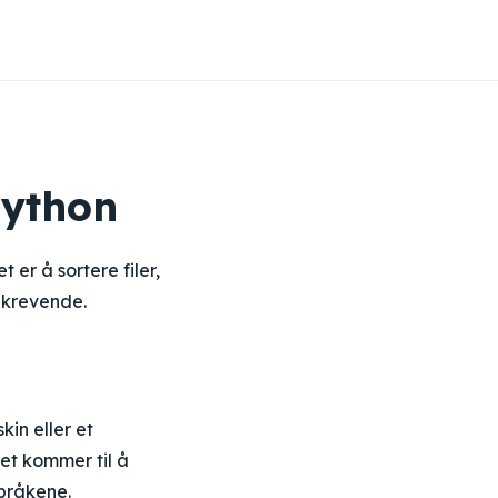
Python
er å sortere filer,
dkrevende.
in eller et
det kommer til å
pråkene.