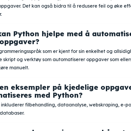
pgaver. Det kan også bidra til å redusere feil og øke effe
.
an Python hjelpe med å automatis
 oppgaver?
grammeringsspråk som er kjent for sin enkelhet og allsidig
ive skript og verktøy som automatiserer oppgaver som ellers
jøre manuelt.
en eksempler på kjedelige oppgav
atiseres med Python?
inkluderer filbehandling, dataanalyse, webskraping, e-p
databaser.