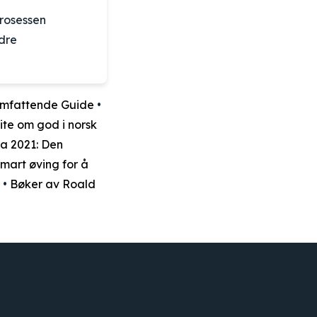
rosessen
edre
mfattende Guide
•
vite om god i norsk
ra 2021: Den
smart øving for å
•
Bøker av Roald