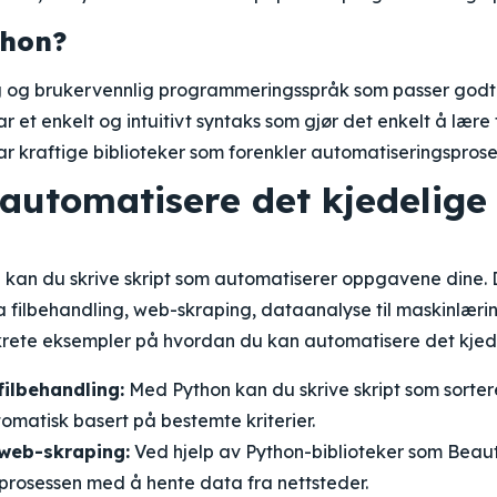
thon?
dig og brukervennlig programmeringsspråk som passer godt
r et enkelt og intuitivt syntaks som gjør det enkelt å lære
r kraftige biblioteker som forenkler automatiseringsprose
automatisere det kjedelig
 kan du skrive skript som automatiserer oppgavene dine.
a filbehandling, web-skraping, dataanalyse til maskinlær
krete eksempler på hvordan du kan automatisere det kjed
filbehandling:
Med Python kan du skrive skript som sortere
utomatisk basert på bestemte kriterier.
web-skraping:
Ved hjelp av Python-biblioteker som Beau
prosessen med å hente data fra nettsteder.