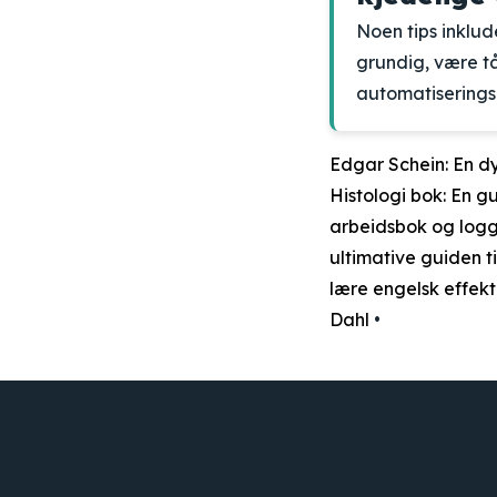
Noen tips inklu
grundig, være t
automatiserings
Edgar Schein: En d
Histologi bok: En g
arbeidsbok og logg
ultimative guiden ti
lære engelsk effekt
Dahl
•