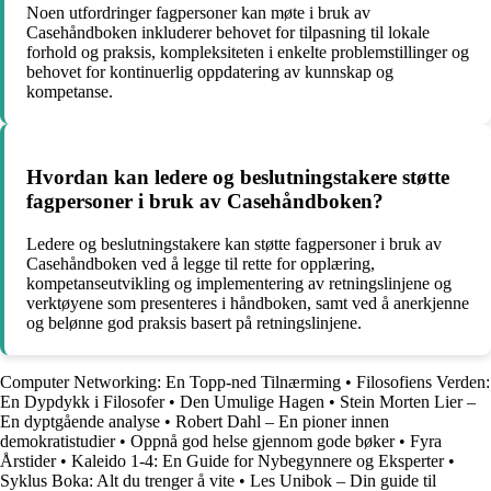
Noen utfordringer fagpersoner kan møte i bruk av
Casehåndboken inkluderer behovet for tilpasning til lokale
forhold og praksis, kompleksiteten i enkelte problemstillinger og
behovet for kontinuerlig oppdatering av kunnskap og
kompetanse.
Hvordan kan ledere og beslutningstakere støtte
fagpersoner i bruk av Casehåndboken?
Ledere og beslutningstakere kan støtte fagpersoner i bruk av
Casehåndboken ved å legge til rette for opplæring,
kompetanseutvikling og implementering av retningslinjene og
verktøyene som presenteres i håndboken, samt ved å anerkjenne
og belønne god praksis basert på retningslinjene.
Computer Networking: En Topp-ned Tilnærming
•
Filosofiens Verden:
En Dypdykk i Filosofer
•
Den Umulige Hagen
•
Stein Morten Lier –
En dyptgående analyse
•
Robert Dahl – En pioner innen
demokratistudier
•
Oppnå god helse gjennom gode bøker
•
Fyra
Årstider
•
Kaleido 1-4: En Guide for Nybegynnere og Eksperter
•
Syklus Boka: Alt du trenger å vite
•
Les Unibok – Din guide til