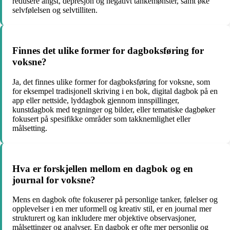
redusere angst, depresjon og negativt tankemønster, samt øke
selvfølelsen og selvtilliten.
Finnes det ulike former for dagboksføring for
voksne?
Ja, det finnes ulike former for dagboksføring for voksne, som
for eksempel tradisjonell skriving i en bok, digital dagbok på en
app eller nettside, lyddagbok gjennom innspillinger,
kunstdagbok med tegninger og bilder, eller tematiske dagbøker
fokusert på spesifikke områder som takknemlighet eller
målsetting.
Hva er forskjellen mellom en dagbok og en
journal for voksne?
Mens en dagbok ofte fokuserer på personlige tanker, følelser og
opplevelser i en mer uformell og kreativ stil, er en journal mer
strukturert og kan inkludere mer objektive observasjoner,
målsettinger og analyser. En dagbok er ofte mer personlig og