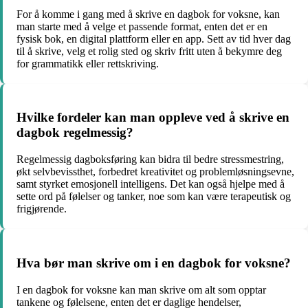
For å komme i gang med å skrive en dagbok for voksne, kan
man starte med å velge et passende format, enten det er en
fysisk bok, en digital plattform eller en app. Sett av tid hver dag
til å skrive, velg et rolig sted og skriv fritt uten å bekymre deg
for grammatikk eller rettskriving.
Hvilke fordeler kan man oppleve ved å skrive en
dagbok regelmessig?
Regelmessig dagboksføring kan bidra til bedre stressmestring,
økt selvbevissthet, forbedret kreativitet og problemløsningsevne,
samt styrket emosjonell intelligens. Det kan også hjelpe med å
sette ord på følelser og tanker, noe som kan være terapeutisk og
frigjørende.
Hva bør man skrive om i en dagbok for voksne?
I en dagbok for voksne kan man skrive om alt som opptar
tankene og følelsene, enten det er daglige hendelser,