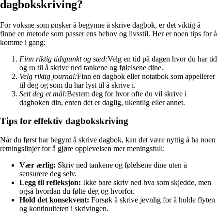
dagbokskriving?
For voksne som ønsker å begynne å skrive dagbok, er det viktig å
finne en metode som passer ens behov og livsstil. Her er noen tips for å
komme i gang:
Finn riktig tidspunkt og sted:
Velg en tid på dagen hvor du har tid
og ro til å skrive ned tankene og følelsene dine.
Velg riktig journal:
Finn en dagbok eller notatbok som appellerer
til deg og som du har lyst til å skrive i.
Sett deg et mål:
Bestem deg for hvor ofte du vil skrive i
dagboken din, enten det er daglig, ukentlig eller annet.
Tips for effektiv dagbokskriving
Når du først har begynt å skrive dagbok, kan det være nyttig å ha noen
retningslinjer for å gjøre opplevelsen mer meningsfull:
Vær ærlig:
Skriv ned tankene og følelsene dine uten å
sensurere deg selv.
Legg til refleksjon:
Ikke bare skriv ned hva som skjedde, men
også hvordan du følte deg og hvorfor.
Hold det konsekvent:
Forsøk å skrive jevnlig for å holde flyten
og kontinuiteten i skrivingen.