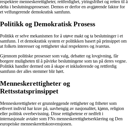
respektere menneskerettigheter, rettferdighet, ytringsfrihet og retten til å
delta i beslutningsprosesser. Demos er derfor en avgjørende faktor for
et velfungerende demokratisk samfunn.
Politikk og Demokratisk Prosess
Politikk er selve mekanismen for å utøve makt og ta beslutninger i et
samfunn. I et demokratisk system er politikken basert på prinsippet om
at folkets interesser og rettigheter skal respekteres og ivaretas.
Gjennom politiske prosesser som valg, debatter og lovgivning, får
borgere muligheten til å påvirke beslutningene som tas på deres vegne.
Politikk handler dermed om å skape et inkluderende og rettferdig
samfunn der alles stemmer blir hørt.
Menneskerettigheter og
Rettsstatsprinsippet
Menneskerettigheter er grunnleggende rettigheter og friheter som
ethvert individ har krav på, uavhengig av nasjonalitet, kjønn, religion
eller politisk overbevisning. Disse rettighetene er nedfelt i
internasjonale avtaler som FNs menneskerettighetserklæring og Den
europeiske menneskerettskonvensjonen.