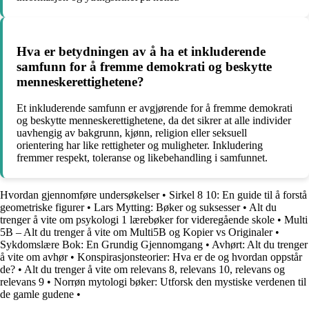
Hva er betydningen av å ha et inkluderende
samfunn for å fremme demokrati og beskytte
menneskerettighetene?
Et inkluderende samfunn er avgjørende for å fremme demokrati
og beskytte menneskerettighetene, da det sikrer at alle individer
uavhengig av bakgrunn, kjønn, religion eller seksuell
orientering har like rettigheter og muligheter. Inkludering
fremmer respekt, toleranse og likebehandling i samfunnet.
Hvordan gjennomføre undersøkelser
•
Sirkel 8 10: En guide til å forstå
geometriske figurer
•
Lars Mytting: Bøker og suksesser
•
Alt du
trenger å vite om psykologi 1 lærebøker for videregående skole
•
Multi
5B – Alt du trenger å vite om Multi5B og Kopier vs Originaler
•
Sykdomslære Bok: En Grundig Gjennomgang
•
Avhørt: Alt du trenger
å vite om avhør
•
Konspirasjonsteorier: Hva er de og hvordan oppstår
de?
•
Alt du trenger å vite om relevans 8, relevans 10, relevans og
relevans 9
•
Norrøn mytologi bøker: Utforsk den mystiske verdenen til
de gamle gudene
•