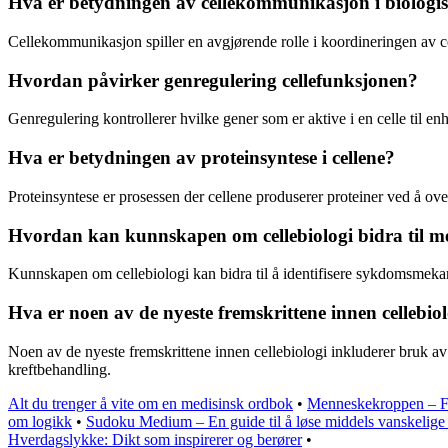
Hva er betydningen av cellekommunikasjon i biologi
Cellekommunikasjon spiller en avgjørende rolle i koordineringen av cel
Hvordan påvirker genregulering cellefunksjonen?
Genregulering kontrollerer hvilke gener som er aktive i en celle til enhve
Hva er betydningen av proteinsyntese i cellene?
Proteinsyntese er prosessen der cellene produserer proteiner ved å ove
Hvordan kan kunnskapen om cellebiologi bidra til m
Kunnskapen om cellebiologi kan bidra til å identifisere sykdomsmekani
Hva er noen av de nyeste fremskrittene innen cellebio
Noen av de nyeste fremskrittene innen cellebiologi inkluderer bruk av
kreftbehandling.
Alt du trenger å vite om en medisinsk ordbok
•
Menneskekroppen – F
om logikk
•
Sudoku Medium – En guide til å løse middels vanskelige
Hverdagslykke: Dikt som inspirerer og berører
•