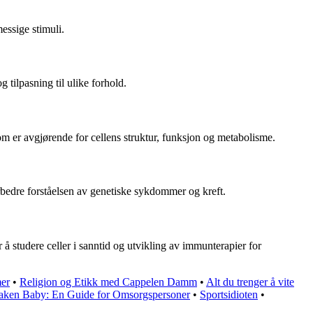
essige stimuli.
g tilpasning til ulike forhold.
som er avgjørende for cellens struktur, funksjon og metabolisme.
rbedre forståelsen av genetiske sykdommer og kreft.
 studere celler i sanntid og utvikling av immunterapier for
mer
•
Religion og Etikk med Cappelen Damm
•
Alt du trenger å vite
aken Baby: En Guide for Omsorgspersoner
•
Sportsidioten
•