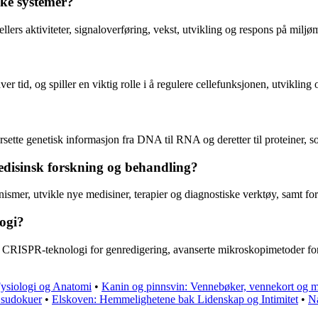
ske systemer?
lers aktiviteter, signaloverføring, vekst, utvikling og respons på miljøm
r tid, og spiller en viktig rolle i å regulere cellefunksjonen, utvikling o
rsette genetisk informasjon fra DNA til RNA og deretter til proteiner, 
edisinsk forskning og behandling?
smer, utvikle nye medisiner, terapier og diagnostiske verktøy, samt fo
logi?
 CRISPR-teknologi for genredigering, avanserte mikroskopimetoder for å
ysiologi og Anatomi
•
Kanin og pinnsvin: Vennebøker, vennekort og 
 sudokuer
•
Elskoven: Hemmelighetene bak Lidenskap og Intimitet
•
N