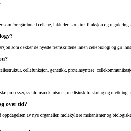
.
 som foregår inne i cellene, inkludert struktur, funksjon og regulering a
ology?
sjon som dekker de nyeste fremskrittene innen cellebiologi og gir innsi
ion?
ellestruktur, cellefunksjon, genetikk, proteinsyntese, cellekommunikasj
giske prosesser, sykdomsmekanismer, medisinsk forskning og utvikling 
eg over tid?
d oppdagelsen av nye organeller, molekylære mekanismer og biologiske pr