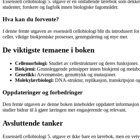
Essensiell cellobiologi 5. utgave er en omfattende lærebok som dekke
studenter, forskere og fagfolk innen biologiske fagområder.
Hva kan du forvente?
I denne femte utgaven av essensiell cellobiologi blir du introdusert 
celler, viktige biokjemiske prosesser, genregulering og mye mer.
De viktigste temaene i boken
Cellemorfologi:
Studiet av cellestrukturer og deres funksjoner.
Biokjemi:
Grunnleggende prinsipper innen biokjemi og metabo
Genetikk:
Arvemønstre, genuttrykk og mutasjoner.
Molekylærbiologi:
DNA-struktur, replikasjon, transkripsjon og
Oppdateringer og forbedringer
Den femte utgaven av denne boken inneholder oppdatert informasjon og
studier bidrar til å gjøre læringen mer engasjerende og relevant.
Avsluttende tanker
Essensiell cellobiologi 5. utgave er ikke bare en lærebok, men en veivi