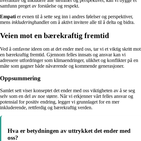
hverandre og inkludere alle stemmer og perspektiver, kan vi bygge et
samfunn preget av forståelse og respekt.
Empati
er evnen til å sette seg inn i andres følelser og perspektiver,
mens
inkludering
handler om å aktivt invitere alle til å delta og bidra.
Veien mot en bærekraftig fremtid
Ved å omfavne ideen om at det ender med oss, tar vi et viktig skritt mot
en bærekraftig fremtid. Gjennom felles innsats og ansvar kan vi
adressere utfordringer som klimaendringer, ulikhet og konflikter på en
måte som gagner både nåværende og kommende generasjoner.
Oppsummering
Samlet sett viser konseptet det ender med oss viktigheten av å se seg
selv som en del av noe større. Når vi erkjenner vårt felles ansvar og
potensial for positiv endring, legger vi grunnlaget for en mer
inkluderende, rettferdig og bærekraftig verden.
Hva er betydningen av uttrykket det ender med
oss?