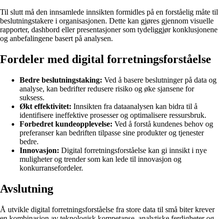
Til slutt må den innsamlede innsikten formidles på en forståelig måte til
beslutningstakere i organisasjonen. Dette kan gjøres gjennom visuelle
rapporter, dashbord eller presentasjoner som tydeliggjør konklusjonene
og anbefalingene basert på analysen.
Fordeler med digital forretningsforståelse
Bedre beslutningstaking:
Ved å basere beslutninger på data og
analyse, kan bedrifter redusere risiko og øke sjansene for
suksess.
Økt effektivitet:
Innsikten fra dataanalysen kan bidra til å
identifisere ineffektive prosesser og optimalisere ressursbruk.
Forbedret kundeopplevelse:
Ved å forstå kundenes behov og
preferanser kan bedriften tilpasse sine produkter og tjenester
bedre.
Innovasjon:
Digital forretningsforståelse kan gi innsikt i nye
muligheter og trender som kan lede til innovasjon og
konkurransefordeler.
Avslutning
Å utvikle digital forretningsforståelse fra store data til små biter krever
en kombinasjon av teknologisk kompetanse, analytiske ferdigheter og