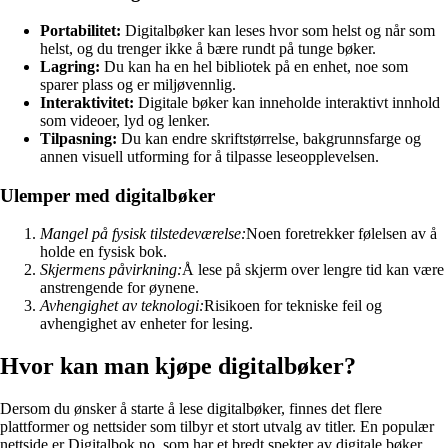
Portabilitet:
Digitalbøker kan leses hvor som helst og når som
helst, og du trenger ikke å bære rundt på tunge bøker.
Lagring:
Du kan ha en hel bibliotek på en enhet, noe som
sparer plass og er miljøvennlig.
Interaktivitet:
Digitale bøker kan inneholde interaktivt innhold
som videoer, lyd og lenker.
Tilpasning:
Du kan endre skriftstørrelse, bakgrunnsfarge og
annen visuell utforming for å tilpasse leseopplevelsen.
Ulemper med digitalbøker
Mangel på fysisk tilstedeværelse:
Noen foretrekker følelsen av å
holde en fysisk bok.
Skjermens påvirkning:
Å lese på skjerm over lengre tid kan være
anstrengende for øynene.
Avhengighet av teknologi:
Risikoen for tekniske feil og
avhengighet av enheter for lesing.
Hvor kan man kjøpe digitalbøker?
Dersom du ønsker å starte å lese digitalbøker, finnes det flere
plattformer og nettsider som tilbyr et stort utvalg av titler. En populær
nettside er Digitalbok.no, som har et bredt spekter av digitale bøker