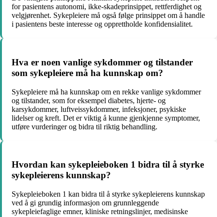
for pasientens autonomi, ikke-skadeprinsippet, rettferdighet og
velgjørenhet. Sykepleiere må også følge prinsippet om å handle
i pasientens beste interesse og opprettholde konfidensialitet.
Hva er noen vanlige sykdommer og tilstander
som sykepleiere må ha kunnskap om?
Sykepleiere må ha kunnskap om en rekke vanlige sykdommer
og tilstander, som for eksempel diabetes, hjerte- og
karsykdommer, luftveissykdommer, infeksjoner, psykiske
lidelser og kreft. Det er viktig å kunne gjenkjenne symptomer,
utføre vurderinger og bidra til riktig behandling.
Hvordan kan sykepleieboken 1 bidra til å styrke
sykepleierens kunnskap?
Sykepleieboken 1 kan bidra til å styrke sykepleierens kunnskap
ved å gi grundig informasjon om grunnleggende
sykepleiefaglige emner, kliniske retningslinjer, medisinske