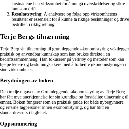
kostnadene i en virksomhet for å unngå overskridelser og sikre
lønnsom drift.
Resultatstyring:
Å analysere og følge opp virksomhetens
resultater er essensielt for å kunne ta riktige beslutninger og drive
bedriften i riktig retning.
Terje Bergs tilnærming
Terje Berg sin tilnærming til grunnleggende økonomistyring vektlegger
praktisk og anvendbar kunnskap som kan brukes direkte i en
bedriftssammenheng. Han fokuserer på verktøy og metoder som kan
hjelpe ledere og beslutningstakere med å forbedre økonomistyringen i
sine virksomheter.
Betydningen av boken
Den tredje utgaven av Grunnleggende økonomistyring av Terje Berg
har fått mye anerkjennelse for sin grundige og forståelige tilnærming til
emnet. Boken fungerer som en praktisk guide for både nybegynnere
og erfarne fagpersoner innen økonomistyring, og har blitt en
standardressurs i fagfeltet.
Oppsummering