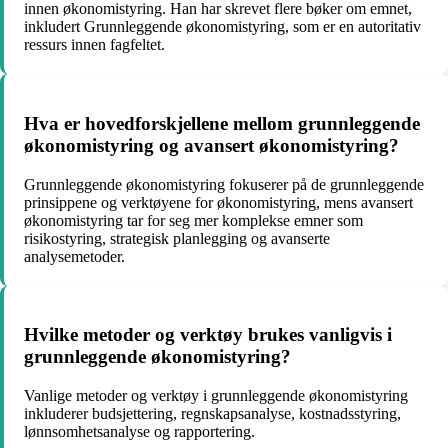
innen økonomistyring. Han har skrevet flere bøker om emnet,
inkludert Grunnleggende økonomistyring, som er en autoritativ
ressurs innen fagfeltet.
Hva er hovedforskjellene mellom grunnleggende
økonomistyring og avansert økonomistyring?
Grunnleggende økonomistyring fokuserer på de grunnleggende
prinsippene og verktøyene for økonomistyring, mens avansert
økonomistyring tar for seg mer komplekse emner som
risikostyring, strategisk planlegging og avanserte
analysemetoder.
Hvilke metoder og verktøy brukes vanligvis i
grunnleggende økonomistyring?
Vanlige metoder og verktøy i grunnleggende økonomistyring
inkluderer budsjettering, regnskapsanalyse, kostnadsstyring,
lønnsomhetsanalyse og rapportering.