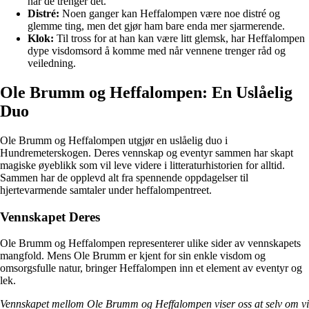
når de trenger det.
Distré:
Noen ganger kan Heffalompen være noe distré og
glemme ting, men det gjør ham bare enda mer sjarmerende.
Klok:
Til tross for at han kan være litt glemsk, har Heffalompen
dype visdomsord å komme med når vennene trenger råd og
veiledning.
Ole Brumm og Heffalompen: En Uslåelig
Duo
Ole Brumm og Heffalompen utgjør en uslåelig duo i
Hundremeterskogen. Deres vennskap og eventyr sammen har skapt
magiske øyeblikk som vil leve videre i litteraturhistorien for alltid.
Sammen har de opplevd alt fra spennende oppdagelser til
hjertevarmende samtaler under heffalompentreet.
Vennskapet Deres
Ole Brumm og Heffalompen representerer ulike sider av vennskapets
mangfold. Mens Ole Brumm er kjent for sin enkle visdom og
omsorgsfulle natur, bringer Heffalompen inn et element av eventyr og
lek.
Vennskapet mellom Ole Brumm og Heffalompen viser oss at selv om vi