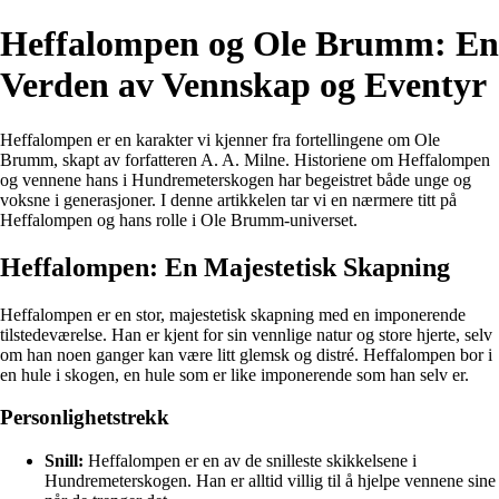
Heffalompen og Ole Brumm: En
Verden av Vennskap og Eventyr
Heffalompen er en karakter vi kjenner fra fortellingene om Ole
Brumm, skapt av forfatteren A. A. Milne. Historiene om Heffalompen
og vennene hans i Hundremeterskogen har begeistret både unge og
voksne i generasjoner. I denne artikkelen tar vi en nærmere titt på
Heffalompen og hans rolle i Ole Brumm-universet.
Heffalompen: En Majestetisk Skapning
Heffalompen er en stor, majestetisk skapning med en imponerende
tilstedeværelse. Han er kjent for sin vennlige natur og store hjerte, selv
om han noen ganger kan være litt glemsk og distré. Heffalompen bor i
en hule i skogen, en hule som er like imponerende som han selv er.
Personlighetstrekk
Snill:
Heffalompen er en av de snilleste skikkelsene i
Hundremeterskogen. Han er alltid villig til å hjelpe vennene sine