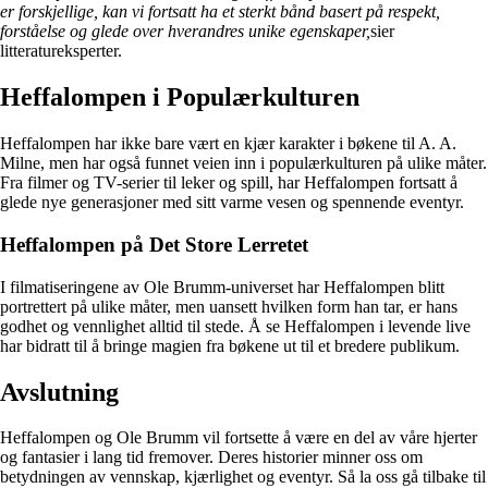
er forskjellige, kan vi fortsatt ha et sterkt bånd basert på respekt,
forståelse og glede over hverandres unike egenskaper,
sier
litteratureksperter.
Heffalompen i Populærkulturen
Heffalompen har ikke bare vært en kjær karakter i bøkene til A. A.
Milne, men har også funnet veien inn i populærkulturen på ulike måter.
Fra filmer og TV-serier til leker og spill, har Heffalompen fortsatt å
glede nye generasjoner med sitt varme vesen og spennende eventyr.
Heffalompen på Det Store Lerretet
I filmatiseringene av Ole Brumm-universet har Heffalompen blitt
portrettert på ulike måter, men uansett hvilken form han tar, er hans
godhet og vennlighet alltid til stede. Å se Heffalompen i levende live
har bidratt til å bringe magien fra bøkene ut til et bredere publikum.
Avslutning
Heffalompen og Ole Brumm vil fortsette å være en del av våre hjerter
og fantasier i lang tid fremover. Deres historier minner oss om
betydningen av vennskap, kjærlighet og eventyr. Så la oss gå tilbake til