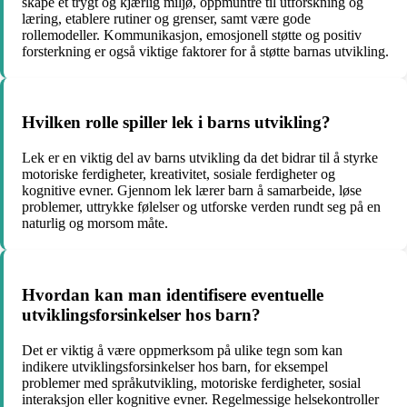
skape et trygt og kjærlig miljø, oppmuntre til utforskning og
læring, etablere rutiner og grenser, samt være gode
rollemodeller. Kommunikasjon, emosjonell støtte og positiv
forsterkning er også viktige faktorer for å støtte barnas utvikling.
Hvilken rolle spiller lek i barns utvikling?
Lek er en viktig del av barns utvikling da det bidrar til å styrke
motoriske ferdigheter, kreativitet, sosiale ferdigheter og
kognitive evner. Gjennom lek lærer barn å samarbeide, løse
problemer, uttrykke følelser og utforske verden rundt seg på en
naturlig og morsom måte.
Hvordan kan man identifisere eventuelle
utviklingsforsinkelser hos barn?
Det er viktig å være oppmerksom på ulike tegn som kan
indikere utviklingsforsinkelser hos barn, for eksempel
problemer med språkutvikling, motoriske ferdigheter, sosial
interaksjon eller kognitive evner. Regelmessige helsekontroller