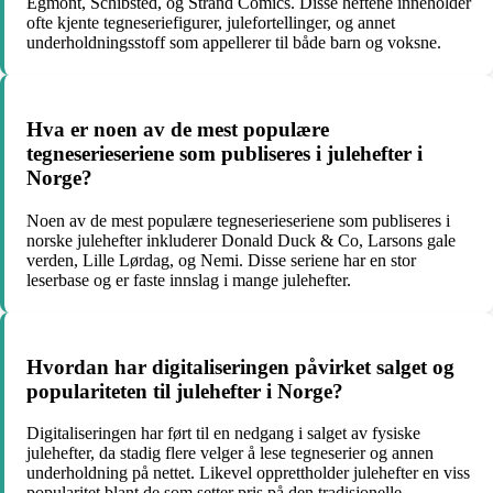
Egmont, Schibsted, og Strand Comics. Disse heftene inneholder
ofte kjente tegneseriefigurer, julefortellinger, og annet
underholdningsstoff som appellerer til både barn og voksne.
Hva er noen av de mest populære
tegneserieseriene som publiseres i julehefter i
Norge?
Noen av de mest populære tegneserieseriene som publiseres i
norske julehefter inkluderer Donald Duck & Co, Larsons gale
verden, Lille Lørdag, og Nemi. Disse seriene har en stor
leserbase og er faste innslag i mange julehefter.
Hvordan har digitaliseringen påvirket salget og
populariteten til julehefter i Norge?
Digitaliseringen har ført til en nedgang i salget av fysiske
julehefter, da stadig flere velger å lese tegneserier og annen
underholdning på nettet. Likevel opprettholder julehefter en viss
popularitet blant de som setter pris på den tradisjonelle