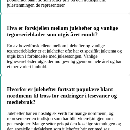
julestemningen de representerer.
Hva er forskjellen mellom julehefter og vanlige
tegneserieblader som utgis året rundt?
En av hovedforskjellene mellom julehefter og vanlige
tegneserieblader er at julehefter ofte har et spesifikt juletema og
utgis kun i forbindelse med julesesongen. Vanlige
tegneserieblader utgis derimot jevnlig gjennom hele året og har
et mer variert innhold.
Hvorfor er julehefter fortsatt populære blant
nordmenn til tross for endringer i lesevaner og
mediebruk?
Julehefter har en nostalgisk verdi for mange nordmenn, og
representerer en tradisjon som har blitt videreført gjennom
generasjoner. Mange setter pris på den koselige stemningen og
den spesielle julefølelsen som julehefter bringer med seg.