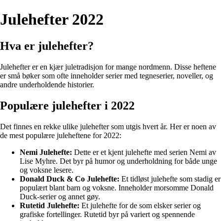
Julehefter 2022
Hva er julehefter?
Julehefter er en kjær juletradisjon for mange nordmenn. Disse heftene
er små bøker som ofte inneholder serier med tegneserier, noveller, og
andre underholdende historier.
Populære julehefter i 2022
Det finnes en rekke ulike julehefter som utgis hvert år. Her er noen av
de mest populære juleheftene for 2022:
Nemi Julehefte:
Dette er et kjent julehefte med serien Nemi av
Lise Myhre. Det byr på humor og underholdning for både unge
og voksne lesere.
Donald Duck & Co Julehefte:
Et tidløst julehefte som stadig er
populært blant barn og voksne. Inneholder morsomme Donald
Duck-serier og annet gøy.
Rutetid Julehefte:
Et julehefte for de som elsker serier og
grafiske fortellinger. Rutetid byr på variert og spennende