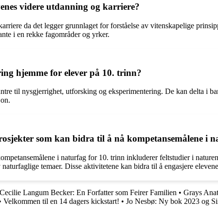
evenes videre utdanning og karriere?
arriere da det legger grunnlaget for forståelse av vitenskapelige prins
ante i en rekke fagområder og yrker.
ing hjemme for elever på 10. trinn?
e til nysgjerrighet, utforsking og eksperimentering. De kan delta i bar
jon.
rosjekter som kan bidra til å nå kompetansemålene i na
kompetansemålene i naturfag for 10. trinn inkluderer feltstudier i natur
naturfaglige temaer. Disse aktivitetene kan bidra til å engasjere eleven
Cecilie Langum Becker: En Forfatter som Feirer Familien
•
Grays Ana
•
Velkommen til en 14 dagers kickstart!
•
Jo Nesbø: Ny bok 2023 og Sis