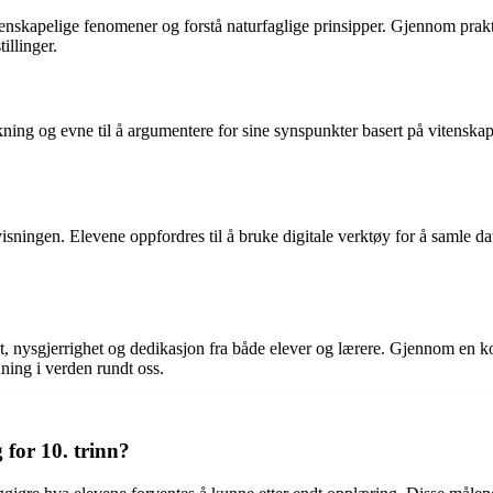
 vitenskapelige fenomener og forstå naturfaglige prinsipper. Gjennom pra
illinger.
ing og evne til å argumentere for sine synspunkter basert på vitenskapel
sningen. Elevene oppfordres til å bruke digitale verktøy for å samle data,
 nysgjerrighet og dedikasjon fra både elever og lærere. Gjennom en ko
ning i verden rundt oss.
for 10. trinn?