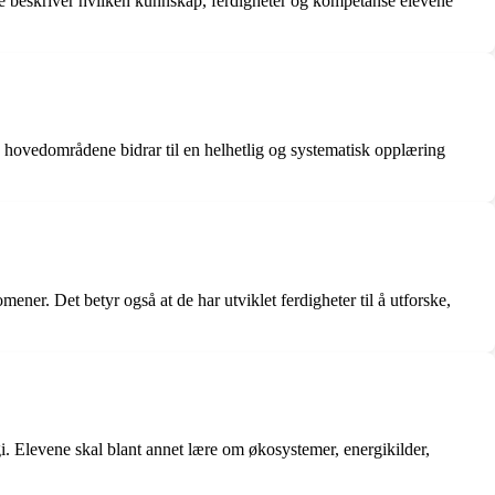
ne beskriver hvilken kunnskap, ferdigheter og kompetanse elevene
e hovedområdene bidrar til en helhetlig og systematisk opplæring
ner. Det betyr også at de har utviklet ferdigheter til å utforske,
i. Elevene skal blant annet lære om økosystemer, energikilder,