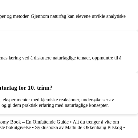
ipper og metoder. Gjennom naturfag kan elevene utvikle analytiske
nas læring ved å diskutere naturfaglige temaer, oppmuntre til å
turfag for 10. trinn?
en, eksperimenter med kjemiske reaksjoner, undersøkelser av
e og gi dem praktisk erfaring med naturfaglige konsepter.
tomy Book – En Omfattende Guide
•
Alt du trenger å vite om
te bokutgivelse
•
Syklusboka av Mathilde Okkenhaug Pilskog
•