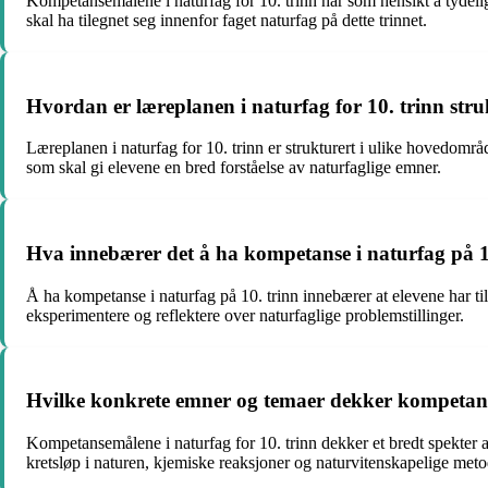
Kompetansemålene i naturfag for 10. trinn har som hensikt å tydel
skal ha tilegnet seg innenfor faget naturfag på dette trinnet.
Hvordan er læreplanen i naturfag for 10. trinn stru
Læreplanen i naturfag for 10. trinn er strukturert i ulike hovedom
som skal gi elevene en bred forståelse av naturfaglige emner.
Hva innebærer det å ha kompetanse i naturfag på 1
Å ha kompetanse i naturfag på 10. trinn innebærer at elevene har ti
eksperimentere og reflektere over naturfaglige problemstillinger.
Hvilke konkrete emner og temaer dekker kompetanse
Kompetansemålene i naturfag for 10. trinn dekker et bredt spekter a
kretsløp i naturen, kjemiske reaksjoner og naturvitenskapelige meto