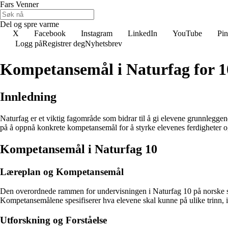
Fars Venner
Del og spre varme
X
Facebook
Instagram
LinkedIn
YouTube
Pin
Logg på
Registrer deg
Nyhetsbrev
Kompetansemål i Naturfag for 10
Innledning
Naturfag er et viktig fagområde som bidrar til å gi elevene grunnleggen
på å oppnå konkrete kompetansemål for å styrke elevenes ferdigheter og
Kompetansemål i Naturfag 10
Læreplan og Kompetansemål
Den overordnede rammen for undervisningen i Naturfag 10 på norske sko
Kompetansemålene spesifiserer hva elevene skal kunne på ulike trinn, in
Utforskning og Forståelse