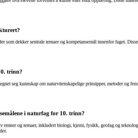
iggjøre hva elevene forventes å kunne etter endt opplæring. Disse måle
kturert?
råder som dekker sentrale temaer og kompetansemål innenfor faget. Diss
0. trinn?
legnet seg kunnskap om naturvitenskapelige prinsipper, metoder og fenome
målene i naturfag for 10. trinn?
v emner og temaer, inkludert biologi, kjemi, fysikk, geofag og teknolog
der.