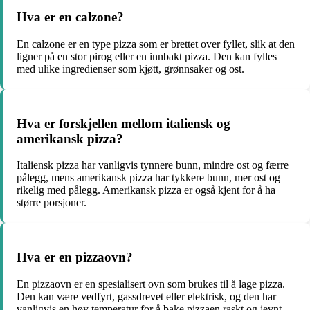
Hva er en calzone?
En calzone er en type pizza som er brettet over fyllet, slik at den
ligner på en stor pirog eller en innbakt pizza. Den kan fylles
med ulike ingredienser som kjøtt, grønnsaker og ost.
Hva er forskjellen mellom italiensk og
amerikansk pizza?
Italiensk pizza har vanligvis tynnere bunn, mindre ost og færre
pålegg, mens amerikansk pizza har tykkere bunn, mer ost og
rikelig med pålegg. Amerikansk pizza er også kjent for å ha
større porsjoner.
Hva er en pizzaovn?
En pizzaovn er en spesialisert ovn som brukes til å lage pizza.
Den kan være vedfyrt, gassdrevet eller elektrisk, og den har
vanligvis en høy temperatur for å bake pizzaen raskt og jevnt.