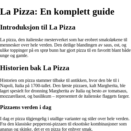
La Pizza: En komplett guide
Introduksjon til La Pizza
La pizza, den italienske mesterverket som har erobret smaksløkene til
mennesker over hele verden. Den deilige blandingen av saus, ost, og
ulike toppinger på en sprø bunn har gjort pizza til en favoritt blant både
unge og gamle.
Historien bak La Pizza
Historien om pizza stammer tilbake til antikken, hvor den ble til i
Napoli, Italia på 1700-tallet. Den første pizzaen, kalt Margherita, ble
laget spesielt for dronning Margherita av Italia og besto av tomatsaus,
mozzarellaost, og basilikum – representert de italienske flaggets farger.
Pizzaens verden i dag
I dag er pizza tilgjengelig i utallige varianter og stiler over hele verden.
Fra den klassiske pepperoni-pizzaen til eksotiske kombinasjoner som
ananas og skinke, det er en pizza for enhver smak.