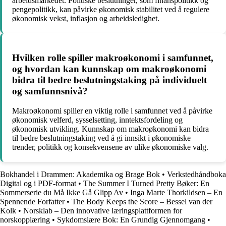
arbeidsmarkedet. Politiske beslutninger, som finanspolitikk og
pengepolitikk, kan påvirke økonomisk stabilitet ved å regulere
økonomisk vekst, inflasjon og arbeidsledighet.
Hvilken rolle spiller makroøkonomi i samfunnet,
og hvordan kan kunnskap om makroøkonomi
bidra til bedre beslutningstaking på individuelt
og samfunnsnivå?
Makroøkonomi spiller en viktig rolle i samfunnet ved å påvirke
økonomisk velferd, sysselsetting, inntektsfordeling og
økonomisk utvikling. Kunnskap om makroøkonomi kan bidra
til bedre beslutningstaking ved å gi innsikt i økonomiske
trender, politikk og konsekvensene av ulike økonomiske valg.
Bokhandel i Drammen: Akademika og Brage Bok
•
Verkstedhåndboka
Digital og i PDF-format
•
The Summer I Turned Pretty Bøker: En
Sommerserie du Må Ikke Gå Glipp Av
•
Inga Marte Thorkildsen – En
Spennende Forfatter
•
The Body Keeps the Score – Bessel van der
Kolk
•
Norsklab – Den innovative læringsplattformen for
norskopplæring
•
Sykdomslære Bok: En Grundig Gjennomgang
•