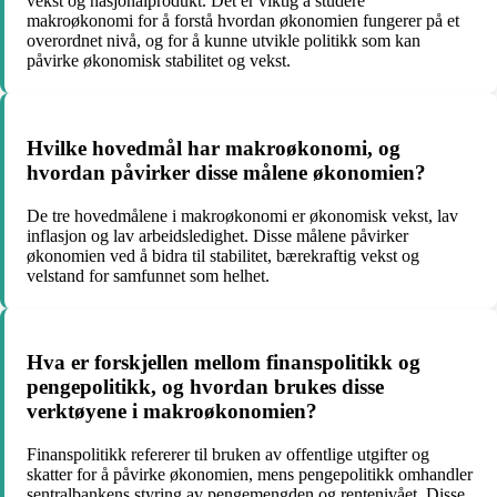
vekst og nasjonalprodukt. Det er viktig å studere
makroøkonomi for å forstå hvordan økonomien fungerer på et
overordnet nivå, og for å kunne utvikle politikk som kan
påvirke økonomisk stabilitet og vekst.
Hvilke hovedmål har makroøkonomi, og
hvordan påvirker disse målene økonomien?
De tre hovedmålene i makroøkonomi er økonomisk vekst, lav
inflasjon og lav arbeidsledighet. Disse målene påvirker
økonomien ved å bidra til stabilitet, bærekraftig vekst og
velstand for samfunnet som helhet.
Hva er forskjellen mellom finanspolitikk og
pengepolitikk, og hvordan brukes disse
verktøyene i makroøkonomien?
Finanspolitikk refererer til bruken av offentlige utgifter og
skatter for å påvirke økonomien, mens pengepolitikk omhandler
sentralbankens styring av pengemengden og rentenivået. Disse