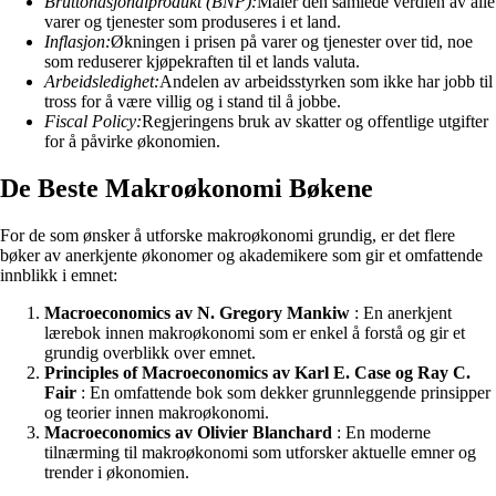
Bruttonasjonalprodukt (BNP):
Måler den samlede verdien av alle
varer og tjenester som produseres i et land.
Inflasjon:
Økningen i prisen på varer og tjenester over tid, noe
som reduserer kjøpekraften til et lands valuta.
Arbeidsledighet:
Andelen av arbeidsstyrken som ikke har jobb til
tross for å være villig og i stand til å jobbe.
Fiscal Policy:
Regjeringens bruk av skatter og offentlige utgifter
for å påvirke økonomien.
De Beste Makroøkonomi Bøkene
For de som ønsker å utforske makroøkonomi grundig, er det flere
bøker av anerkjente økonomer og akademikere som gir et omfattende
innblikk i emnet:
Macroeconomics av N. Gregory Mankiw
: En anerkjent
lærebok innen makroøkonomi som er enkel å forstå og gir et
grundig overblikk over emnet.
Principles of Macroeconomics av Karl E. Case og Ray C.
Fair
: En omfattende bok som dekker grunnleggende prinsipper
og teorier innen makroøkonomi.
Macroeconomics av Olivier Blanchard
: En moderne
tilnærming til makroøkonomi som utforsker aktuelle emner og
trender i økonomien.