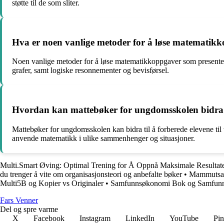
støtte til de som sliter.
Hva er noen vanlige metoder for å løse matematik
Noen vanlige metoder for å løse matematikkoppgaver som presentere
grafer, samt logiske resonnementer og bevisførsel.
Hvordan kan mattebøker for ungdomsskolen bidra til 
Mattebøker for ungdomsskolen kan bidra til å forberede elevene til 
anvende matematikk i ulike sammenhenger og situasjoner.
Multi.Smart Øving: Optimal Trening for Å Oppnå Maksimale Resultat
du trenger å vite om organisasjonsteori og anbefalte bøker
•
Mammutsalg
Multi5B og Kopier vs Originaler
•
Samfunnsøkonomi Bok og Samfunn
Fars Venner
Del og spre varme
X
Facebook
Instagram
LinkedIn
YouTube
Pin