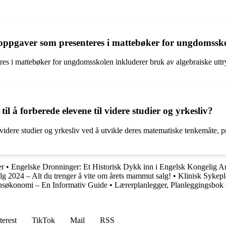
koppgaver som presenteres i mattebøker for ungdomssk
s i mattebøker for ungdomsskolen inkluderer bruk av algebraiske uttr
å forberede elevene til videre studier og yrkesliv?
videre studier og yrkesliv ved å utvikle deres matematiske tenkemåte, p
er
•
Engelske Dronninger: Et Historisk Dykk inn i Engelsk Kongelig A
 2024 – Alt du trenger å vite om årets mammut salg!
•
Klinisk Sykeple
søkonomi – En Informativ Guide
•
Lærerplanlegger, Planleggingsbok
terest
TikTok
Mail
RSS