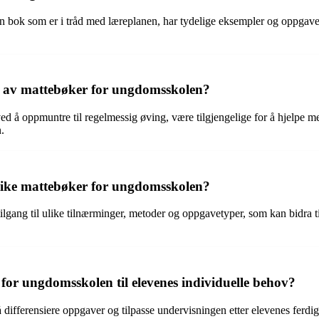
bok som er i tråd med læreplanen, har tydelige eksempler og oppgaver, 
uk av mattebøker for ungdomsskolen?
d å oppmuntre til regelmessig øving, være tilgjengelige for å hjelpe me
.
ulike mattebøker for ungdomsskolen?
gang til ulike tilnærminger, metoder og oppgavetyper, som kan bidra ti
or ungdomsskolen til elevenes individuelle behov?
fferensiere oppgaver og tilpasse undervisningen etter elevenes ferdighet