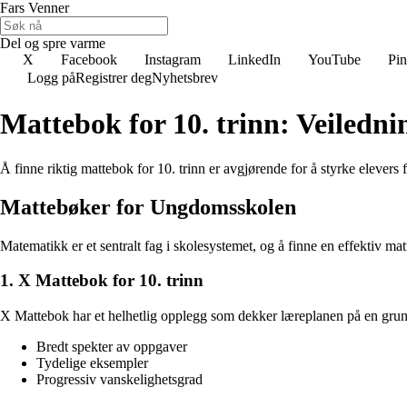
Fars Venner
Del og spre varme
X
Facebook
Instagram
LinkedIn
YouTube
Pin
Logg på
Registrer deg
Nyhetsbrev
Mattebok for 10. trinn: Veiledni
Å finne riktig mattebok for 10. trinn er avgjørende for å styrke elevers
Mattebøker for Ungdomsskolen
Matematikk er et sentralt fag i skolesystemet, og å finne en effektiv mat
1. X Mattebok for 10. trinn
X Mattebok har et helhetlig opplegg som dekker læreplanen på en grund
Bredt spekter av oppgaver
Tydelige eksempler
Progressiv vanskelighetsgrad