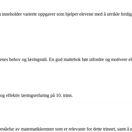
n inneholder varierte oppgaver som hjelper elevene med å utvikle ferdigh
evenes behov og læringsstil. En god mattebok bør utfordre og motivere e
 effektiv læringserfaring på 10. trinn.
orståelse av matematikkemner som er relevante for dette trinnet, samt å