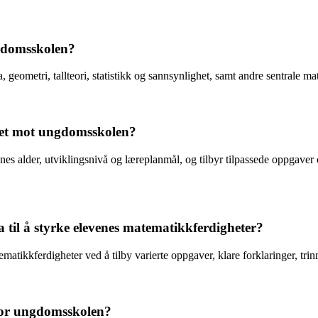
ngdomsskolen?
ometri, tallteori, statistikk og sannsynlighet, samt andre sentrale mat
ettet mot ungdomsskolen?
enes alder, utviklingsnivå og læreplanmål, og tilbyr tilpassede oppgave
il å styrke elevenes matematikkferdigheter?
atikkferdigheter ved å tilby varierte oppgaver, klare forklaringer, tri
for ungdomsskolen?