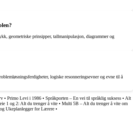
olen?
ykk, geometriske prinsipper, tallmanipulasjon, diagrammer og
roblemløsningsferdigheter, logiske resonneringsevner og evne til å
rv
•
Primo Levi i 1986
•
Språkporten – En vei til språklig suksess
•
Alt
ie 1 og 2: Alt du trenger å vite
•
Multi 5B – Alt du trenger å vite om
 og Ukeplanlegger for Lærere
•