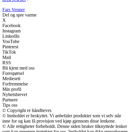
Fars Venner
Del og spre varme
X
Facebook
Instagram
LinkedIn
YouTube
Pinterest
TikTok
Mail
RSS
Bli kjent med oss
Forespørsel
Mediesett
Forfremmelse
Min profil
Nyhetsbrevet
Partnere
Tips oss
© Copyright er håndhevet.
© Innholdet er beskyttet. Vi anbefaler produkter som vi selv står
inne for og kan få provisjon ved kjøp gjennom disse lenkene.
© Alle rettigheter forbeholdt. Denne siden bruker tilknyttede lenker
som kan generere inntekter for oss. Innholdet kan ikke reproduseres,