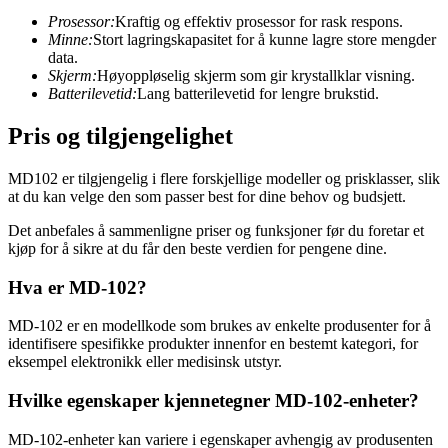
Prosessor:
Kraftig og effektiv prosessor for rask respons.
Minne:
Stort lagringskapasitet for å kunne lagre store mengder
data.
Skjerm:
Høyoppløselig skjerm som gir krystallklar visning.
Batterilevetid:
Lang batterilevetid for lengre brukstid.
Pris og tilgjengelighet
MD102 er tilgjengelig i flere forskjellige modeller og prisklasser, slik
at du kan velge den som passer best for dine behov og budsjett.
Det anbefales å sammenligne priser og funksjoner før du foretar et
kjøp for å sikre at du får den beste verdien for pengene dine.
Hva er MD-102?
MD-102 er en modellkode som brukes av enkelte produsenter for å
identifisere spesifikke produkter innenfor en bestemt kategori, for
eksempel elektronikk eller medisinsk utstyr.
Hvilke egenskaper kjennetegner MD-102-enheter?
MD-102-enheter kan variere i egenskaper avhengig av produsenten