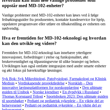
Hvordan kan man løse vanlige problemer som
oppstår med MD-102-enheter?
Vanlige problemer med MD-102-enheter kan løses ved å følge
feilsøkingsguider fra produsenten, kontakte kundeservice for hjelp,
oppdatere programvare eller utføre en tilbakestilling av enheten om
nødvendig.
Hva er fremtiden for MD-102-teknologi og hvordan
kan den utvikle seg videre?
Fremtiden for MD-102-teknologi kan innebære ytterligere
innovasjoner, forbedringer i ytelse og funksjonalitet, økt
brukervennlighet og tilpasningsevne til ulike bransjer og behov.
Utviklingen kan også omfatte integrasjon med andre smarte enheter
og økt fokus på bærekraftige løsninger.
Syk Bok: Syk Mikrobiologi, Patofysiologi, Farmakologi og Klinisk
Medisin
•
Verdiskapende prosjektledelse
•
Norsklab – Den
innovative læringsplattformen for norskopplæring
•
Den ultimate
guiden til Unibok
•
Norske kjendiser
•
En dypdykk i Russland
•
Thomas Korsgaard Trilogi
•
Sportsboken 2023: Den ultimate guiden
til sportsbøker
•
Pediatri og pediatrisk sykepleie – En viktig del av
helsevesenet
•
Pediatri og pediatrisk sykepleie – En viktig del av
helsevesenet
•