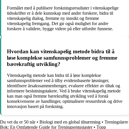
Formålet med å publisere forskningsresultater i vitenskapelige
tidsskrifter er å dele kunnskap med andre forskere, bidra til
vitenskapelig dialog, fremme ny innsikt og fremme
vitenskapelig fremgang. Det gir også mulighet for andre
forskere å validere, bygge videre på eller utfordre funnene.
Hvordan kan vitenskapelig metode bidra til å
løse komplekse samfunnsproblemer og fremme
bærekraftig utvikling?
Vitenskapelig metode kan bidra til å løse komplekse
samfunnsproblemer ved å tilby evidensbaserte løsninger,
identifisere årsakssammenhenger, evaluere effekter av tiltak og
informere beslutningstakere. Ved å bruke vitenskapelig metode
kan man også fremme bærekraftig utvikling ved å forstå
konsekvensene av handlinger, optimalisere ressursbruk og drive
innovasjon basert på forskning.
Du vet du er 50 når
•
Biologi med en global tilnærming
•
Treningslære
Bok: En Omfattende Guide for Treningsentusiaster
•
Topp