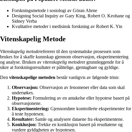
Forskningsmetode i sosiologi av Göran Ahrne
Designing Social Inquiry av Gary King, Robert O. Keohane og
Sidney Verba
Kvalitative metoder i medisinsk forskning av Robert K. Yin
Vitenskapelig Metode
Vitenskapelig metode
refererer til den systematiske prosessen som
brukes for å skaffe kunnskap gjennom observasjon, eksperimentering
og analyse. Bruken av
vitenskapelig metode
er grunnleggende for å
sikre at forskningsresultater er pålitelige, gjentagbare og gyldige.
Den
vitenskapelige metoden
består vanligvis av følgende trinn:
Observasjon:
Observasjon av fenomener eller data som skal
undersøkes.
Hypotese:
Formulering av en antakelse eller hypotese basert på
observasjonene.
Eksperimentering:
Gjennomføre kontrollerte eksperimenter for
å teste hypotesen.
Resultater:
Samle og analysere dataene fra eksperimentene.
Konklusjon:
Trekke en konklusjon basert på resultatene og
vurdere gyldigheten av hypotesen.