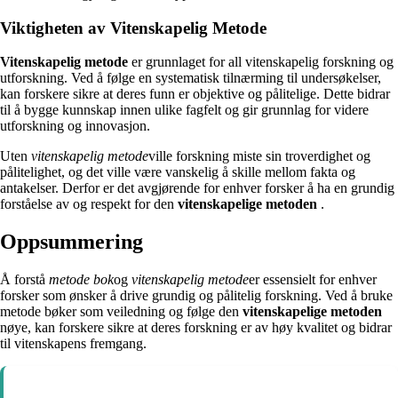
Viktigheten av Vitenskapelig Metode
Vitenskapelig metode
er grunnlaget for all vitenskapelig forskning og
utforskning. Ved å følge en systematisk tilnærming til undersøkelser,
kan forskere sikre at deres funn er objektive og pålitelige. Dette bidrar
til å bygge kunnskap innen ulike fagfelt og gir grunnlag for videre
utforskning og innovasjon.
Uten
vitenskapelig metode
ville forskning miste sin troverdighet og
pålitelighet, og det ville være vanskelig å skille mellom fakta og
antakelser. Derfor er det avgjørende for enhver forsker å ha en grundig
forståelse av og respekt for den
vitenskapelige metoden
.
Oppsummering
Å forstå
metode bok
og
vitenskapelig metode
er essensielt for enhver
forsker som ønsker å drive grundig og pålitelig forskning. Ved å bruke
metode bøker som veiledning og følge den
vitenskapelige metoden
nøye, kan forskere sikre at deres forskning er av høy kvalitet og bidrar
til vitenskapens fremgang.