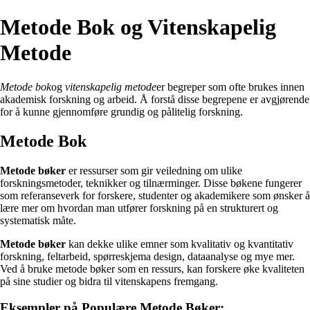
Metode Bok og Vitenskapelig
Metode
Metode bok
og
vitenskapelig metode
er begreper som ofte brukes innen
akademisk forskning og arbeid. Å forstå disse begrepene er avgjørende
for å kunne gjennomføre grundig og pålitelig forskning.
Metode Bok
Metode bøker
er ressurser som gir veiledning om ulike
forskningsmetoder, teknikker og tilnærminger. Disse bøkene fungerer
som referanseverk for forskere, studenter og akademikere som ønsker å
lære mer om hvordan man utfører forskning på en strukturert og
systematisk måte.
Metode bøker
kan dekke ulike emner som kvalitativ og kvantitativ
forskning, feltarbeid, spørreskjema design, dataanalyse og mye mer.
Ved å bruke metode bøker som en ressurs, kan forskere øke kvaliteten
på sine studier og bidra til vitenskapens fremgang.
Eksempler på Populære Metode Bøker: