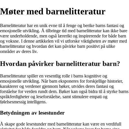
Møter med barnelitteratur
Barnelitteratur har en unik evne til å fenge og berike barns fantasi og
emosjonelle utvikling. Å tilbringe tid med barnelitteratur kan ikke bare
være underholdende, men også lærerikt og inspirerende for både barn
og voksne. I denne artikkelen vil vi utforske viktigheten av møter med
barnelitteratur og hvordan det kan påvirke barn positivt på ulike
områder av deres liv.
Hvordan påvirker barnelitteratur barn?
Barnelitteratur spiller en vesentlig rolle i barns kognitive og
emosjonelle utvikling. Når barn eksponeres for forskjellige historier,
karakterer og verdener gjennom bøker, utvides deres fantasi og
forståelse for verden rundt dem. Bøker kan også bidra til å styrke barns
språkferdigheter og leseforståelse, samt stimulere empati og
følelsesmessig intelligens.
Betydningen av lesestunder
Å skape gode lesestunder med barnelitteratur kan være en verdifull