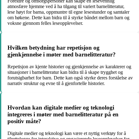
Foreldre og omsorgspersoner kan skape en lesevennlig
atmosfære hjemme ved å ha tilgang til variert barnelitteratur,
lese høyt for barna, oppmuntre til egne lesestunder og samtaler
om bøkene. Dette kan bidra til å styrke båndet mellom barn og
voksne gjennom felles leseopplevelser.
Hvilken betydning har repetisjon og
gjenkjennelse i møter med barnelitteratur?
Repetisjon av kjente historier og gjenkjennelse av karakterer og
situasjoner i barnelitteratur kan bidra til å skape trygghet og
forutsigbarhet for barn. Dette kan også styrke deres forståelse av
narrativ struktur og evne til å gjenfortelle historier.
Hvordan kan digitale medier og teknologi
integreres i møter med barnelitteratur på en
positiv måte?
Digitale medier og teknologi kan være et nyttig verktøy for å
tilrettelegge for interaktive og engasjerende leseopplevelser for