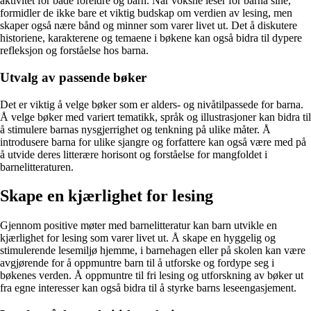
aktivitet for både foreldre og barn. Når voksne leser for barna sine,
formidler de ikke bare et viktig budskap om verdien av lesing, men
skaper også nære bånd og minner som varer livet ut. Det å diskutere
historiene, karakterene og temaene i bøkene kan også bidra til dypere
refleksjon og forståelse hos barna.
Utvalg av passende bøker
Det er viktig å velge bøker som er alders- og nivåtilpassede for barna.
Å velge bøker med variert tematikk, språk og illustrasjoner kan bidra til
å stimulere barnas nysgjerrighet og tenkning på ulike måter. Å
introdusere barna for ulike sjangre og forfattere kan også være med på
å utvide deres litterære horisont og forståelse for mangfoldet i
barnelitteraturen.
Skape en kjærlighet for lesing
Gjennom positive møter med barnelitteratur kan barn utvikle en
kjærlighet for lesing som varer livet ut. Å skape en hyggelig og
stimulerende lesemiljø hjemme, i barnehagen eller på skolen kan være
avgjørende for å oppmuntre barn til å utforske og fordype seg i
bøkenes verden. Å oppmuntre til fri lesing og utforskning av bøker ut
fra egne interesser kan også bidra til å styrke barns leseengasjement.