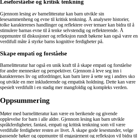
Leseforståelse og kritisk tenkning
Gjennom lesing av barnelitteratur kan barn utvikle sin
lesesammenheng og evne til kritisk tenkning. Å analysere historier,
tolke karakterenes handlinger og reflektere over temaer kan bidra til å
stimulere barnas evne til å tenke selvstendig og reflekterende. Å
oppmuntre til diskusjoner og refleksjon rundt bøkene kan også være en
verdifull måte å styrke barns kognitive ferdigheter på.
Skape empati og forståelse
Barnelitteratur har også en unik kraft til å skape empati og forståelse
for andre mennesker og perspektiver. Gjennom å leve seg inn i
karakterenes liv og utfordringer, kan barn lære å sette seg i andres sko
og utvikle en mer inkluderende og empatisk holdning. Dette kan være
spesielt verdifullt i en stadig mer mangfoldig og kompleks verden.
Oppsummering
Møter med barnelitteratur kan være en berikende og givende
opplevelse for barn i alle aldre. Gjennom lesing kan barn utvikle
språkferdigheter, fantasi, empati og kritisk tenkning som vil være
verdifulle ferdigheter resten av livet. Å skape gode lesestunder, velge
passende bøker og oppmuntre til engasjement og refleksjon vil bidra til