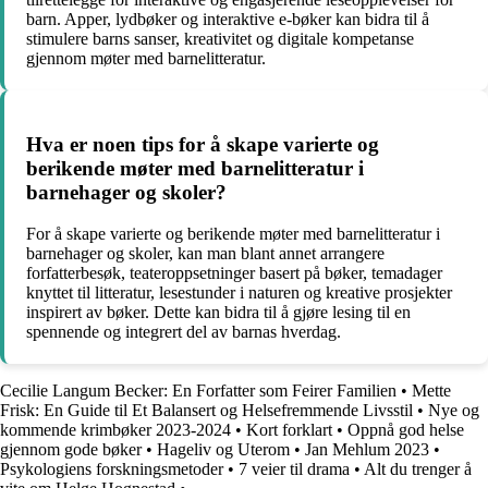
barn. Apper, lydbøker og interaktive e-bøker kan bidra til å
stimulere barns sanser, kreativitet og digitale kompetanse
gjennom møter med barnelitteratur.
Hva er noen tips for å skape varierte og
berikende møter med barnelitteratur i
barnehager og skoler?
For å skape varierte og berikende møter med barnelitteratur i
barnehager og skoler, kan man blant annet arrangere
forfatterbesøk, teateroppsetninger basert på bøker, temadager
knyttet til litteratur, lesestunder i naturen og kreative prosjekter
inspirert av bøker. Dette kan bidra til å gjøre lesing til en
spennende og integrert del av barnas hverdag.
Cecilie Langum Becker: En Forfatter som Feirer Familien
•
Mette
Frisk: En Guide til Et Balansert og Helsefremmende Livsstil
•
Nye og
kommende krimbøker 2023-2024
•
Kort forklart
•
Oppnå god helse
gjennom gode bøker
•
Hageliv og Uterom
•
Jan Mehlum 2023
•
Psykologiens forskningsmetoder
•
7 veier til drama
•
Alt du trenger å