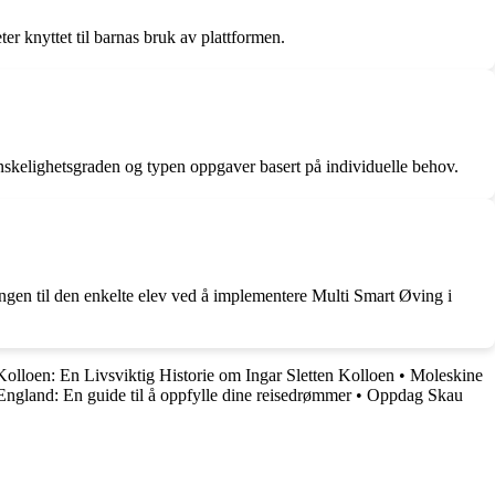
er knyttet til barnas bruk av plattformen.
nskelighetsgraden og typen oppgaver basert på individuelle behov.
ningen til den enkelte elev ved å implementere Multi Smart Øving i
Kolloen: En Livsviktig Historie om Ingar Sletten Kolloen
•
Moleskine
land: En guide til å oppfylle dine reisedrømmer
•
Oppdag Skau