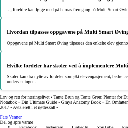
Ja, foreldre kan følge med på barnas fremgang på Multi Smart Øving g
Hvordan tilpasses oppgavene på Multi Smart Øving t
Oppgavene på Multi Smart Øving tilpasses den enkelte elev gjennom
Hvilke fordeler har skoler ved å implementere Mul
Skoler kan dra nytte av fordeler som økt elevengasjement, bedre lær
undervisningen.
Lov og rett for næringslivet
•
Tante Brun og Tante Grøn: Planter for Et
Notatbok – Din Ultimate Guide
•
Grays Anatomy Book – En Omfatte
2017
•
Avtalerett i et nøtteskall
•
Fars Venner
Del og spre varme
X
Facebook
Instagram
LinkedIn
YouTube
Pin