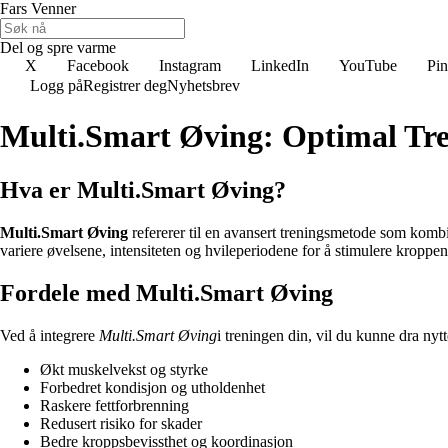
Fars Venner
Del og spre varme
X
Facebook
Instagram
LinkedIn
YouTube
Pin
Logg på
Registrer deg
Nyhetsbrev
Multi.Smart Øving: Optimal Tr
Hva er Multi.Smart Øving?
Multi.Smart Øving
refererer til en avansert treningsmetode som kombi
variere øvelsene, intensiteten og hvileperiodene for å stimulere kroppen
Fordele med Multi.Smart Øving
Ved å integrere
Multi.Smart Øving
i treningen din, vil du kunne dra nytte
Økt muskelvekst og styrke
Forbedret kondisjon og utholdenhet
Raskere fettforbrenning
Redusert risiko for skader
Bedre kroppsbevissthet og koordinasjon