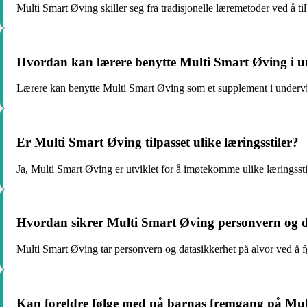
Multi Smart Øving skiller seg fra tradisjonelle læremetoder ved å t
Hvordan kan lærere benytte Multi Smart Øving i u
Lærere kan benytte Multi Smart Øving som et supplement i undervisn
Er Multi Smart Øving tilpasset ulike læringsstiler?
Ja, Multi Smart Øving er utviklet for å imøtekomme ulike læringsstile
Hvordan sikrer Multi Smart Øving personvern og d
Multi Smart Øving tar personvern og datasikkerhet på alvor ved å fø
Kan foreldre følge med på barnas fremgang på Mu