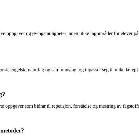
tive oppgaver og øvingsmuligheter innen ulike fagområder for elever på 
, engelsk, naturfag og samfunnsfag, og tilpasser seg til ulike lærepl
g?
rte oppgaver som bidrar til repetisjon, forståelse og mestring av fagstof
remetoder?