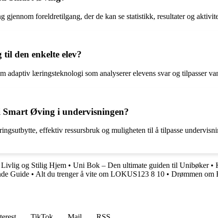
jennom foreldretilgang, der de kan se statistikk, resultater og aktivitet
il den enkelte elev?
 adaptiv læringsteknologi som analyserer elevens svar og tilpasser va
ti Smart Øving i undervisningen?
ingsutbytte, effektiv ressursbruk og muligheten til å tilpasse undervis
 Livlig og Stilig Hjem
•
Uni Bok – Den ultimate guiden til Unibøker
•
nde Guide
•
Alt du trenger å vite om LOKUS123 8 10
•
Drømmen om Eng
terest
TikTok
Mail
RSS