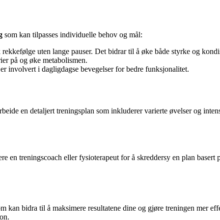
g
som kan tilpasses individuelle behov og mål:
k rekkefølge uten lange pauser. Det bidrar til å øke både styrke og kondi
orier på og øke metabolismen.
r involvert i dagligdagse bevegelser for bedre funksjonalitet.
arbeide en detaljert treningsplan som inkluderer varierte øvelser og intens
ere en treningscoach eller fysioterapeut for å skreddersy en plan basert 
om kan bidra til å maksimere resultatene dine og gjøre treningen mer eff
on.