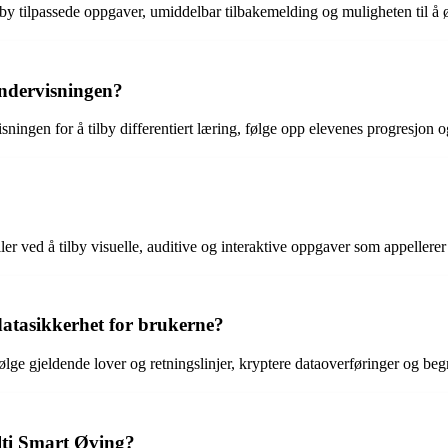
ilby tilpassede oppgaver, umiddelbar tilbakemelding og muligheten til å
ndervisningen?
ingen for å tilby differentiert læring, følge opp elevenes progresjon o
r ved å tilby visuelle, auditive og interaktive oppgaver som appellerer t
atasikkerhet for brukerne?
lge gjeldende lover og retningslinjer, kryptere dataoverføringer og beg
lti Smart Øving?