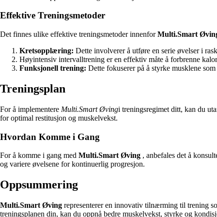
Effektive Treningsmetoder
Det finnes ulike effektive treningsmetoder innenfor
Multi.Smart Øvin
Kretsopplæring:
Dette involverer å utføre en serie øvelser i ras
Høyintensiv intervalltrening er en effektiv måte å forbrenne kal
Funksjonell trening:
Dette fokuserer på å styrke musklene som e
Treningsplan
For å implementere
Multi.Smart Øving
i treningsregimet ditt, kan du ut
for optimal restitusjon og muskelvekst.
Hvordan Komme i Gang
For å komme i gang med
Multi.Smart Øving
, anbefales det å konsult
og variere øvelsene for kontinuerlig progresjon.
Oppsummering
Multi.Smart Øving
representerer en innovativ tilnærming til trening s
treningsplanen din, kan du oppnå bedre muskelvekst, styrke og kondisj