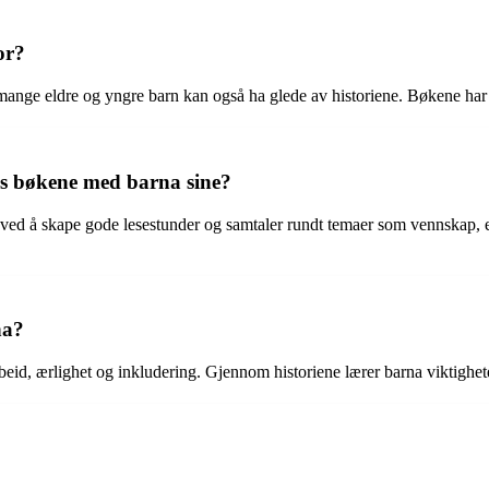
or?
mange eldre og yngre barn kan også ha glede av historiene. Bøkene har e
is bøkene med barna sine?
ved å skape gode lesestunder og samtaler rundt temaer som vennskap, em
na?
eid, ærlighet og inkludering. Gjennom historiene lærer barna viktighe