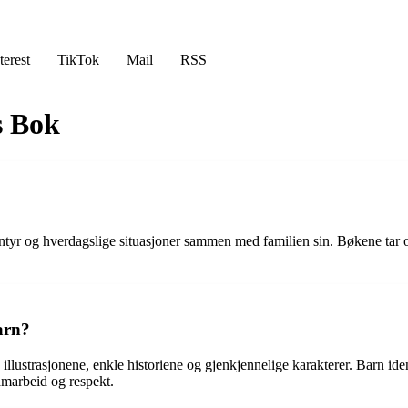
terest
TikTok
Mail
RSS
s Bok
entyr og hverdagslige situasjoner sammen med familien sin. Bøkene tar
arn?
llustrasjonene, enkle historiene og gjenkjennelige karakterer. Barn ide
marbeid og respekt.