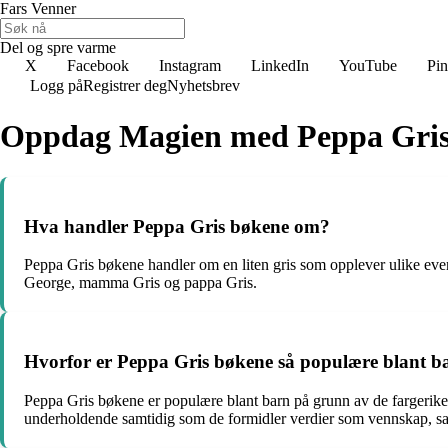
Fars Venner
Del og spre varme
X
Facebook
Instagram
LinkedIn
YouTube
Pin
Logg på
Registrer deg
Nyhetsbrev
Oppdag Magien med Peppa Gri
Hva handler Peppa Gris bøkene om?
Peppa Gris bøkene handler om en liten gris som opplever ulike ev
George, mamma Gris og pappa Gris.
Hvorfor er Peppa Gris bøkene så populære blant b
Peppa Gris bøkene er populære blant barn på grunn av de fargerike i
underholdende samtidig som de formidler verdier som vennskap, sa