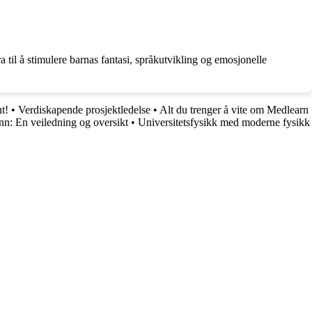
 til å stimulere barnas fantasi, språkutvikling og emosjonelle
t!
•
Verdiskapende prosjektledelse
•
Alt du trenger å vite om Medlearn
: En veiledning og oversikt
•
Universitetsfysikk med moderne fysikk