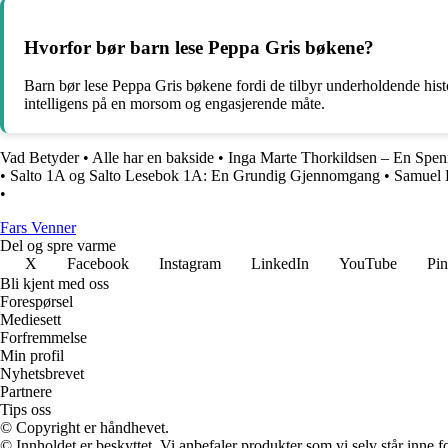
Hvorfor bør barn lese Peppa Gris bøkene?
Barn bør lese Peppa Gris bøkene fordi de tilbyr underholdende histor
intelligens på en morsom og engasjerende måte.
Vad Betyder
•
Alle har en bakside
•
Inga Marte Thorkildsen – En Spen
•
Salto 1A og Salto Lesebok 1A: En Grundig Gjennomgang
•
Samuel B
•
Fars Venner
Del og spre varme
X
Facebook
Instagram
LinkedIn
YouTube
Pin
Bli kjent med oss
Forespørsel
Mediesett
Forfremmelse
Min profil
Nyhetsbrevet
Partnere
Tips oss
© Copyright er håndhevet.
© Innholdet er beskyttet. Vi anbefaler produkter som vi selv står inne 