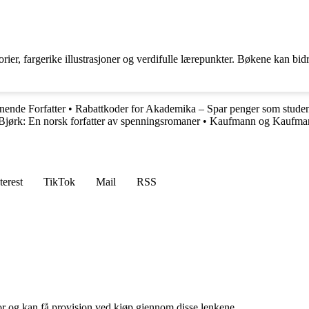
ier, fargerike illustrasjoner og verdifulle lærepunkter. Bøkene kan bidra
nende Forfatter
•
Rabattkoder for Akademika – Spar penger som studen
jørk: En norsk forfatter av spenningsromaner
•
Kaufmann og Kaufmann
terest
TikTok
Mail
RSS
for og kan få provisjon ved kjøp gjennom disse lenkene.