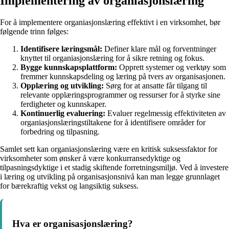
Implementering av organiasjonslæring
For å implementere organiasjonslæring effektivt i en virksomhet, bør
følgende trinn følges:
Identifisere læringsmål:
Definer klare mål og forventninger
knyttet til organiasjonslæring for å sikre retning og fokus.
Bygge kunnskapsplattform:
Opprett systemer og verktøy som
fremmer kunnskapsdeling og læring på tvers av organisasjonen.
Opplæring og utvikling:
Sørg for at ansatte får tilgang til
relevante opplæringsprogrammer og ressurser for å styrke sine
ferdigheter og kunnskaper.
Kontinuerlig evaluering:
Evaluer regelmessig effektiviteten av
organiasjonslæringstiltakene for å identifisere områder for
forbedring og tilpasning.
Samlet sett kan organiasjonslæring være en kritisk suksessfaktor for
virksomheter som ønsker å være konkurransedyktige og
tilpasningsdyktige i et stadig skiftende forretningsmiljø. Ved å investere
i læring og utvikling på organisasjonsnivå kan man legge grunnlaget
for bærekraftig vekst og langsiktig suksess.
Hva er organisasjonslæring?