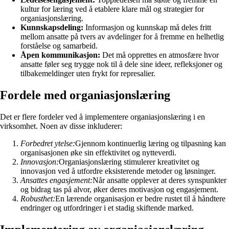
kultur for læring ved å etablere klare mål og strategier for
organiasjonslæring.
Kunnskapsdeling:
Informasjon og kunnskap må deles fritt
mellom ansatte på tvers av avdelinger for å fremme en helhetlig
forståelse og samarbeid.
Åpen kommunikasjon:
Det må opprettes en atmosfære hvor
ansatte føler seg trygge nok til å dele sine ideer, refleksjoner og
tilbakemeldinger uten frykt for represalier.
Fordele med organiasjonslæring
Det er flere fordeler ved å implementere organiasjonslæring i en
virksomhet. Noen av disse inkluderer:
Forbedret ytelse:
Gjennom kontinuerlig læring og tilpasning kan
organisasjonen øke sin effektivitet og nytteverdi.
Innovasjon:
Organiasjonslæring stimulerer kreativitet og
innovasjon ved å utfordre eksisterende metoder og løsninger.
Ansattes engasjement:
Når ansatte opplever at deres synspunkter
og bidrag tas på alvor, øker deres motivasjon og engasjement.
Robusthet:
En lærende organisasjon er bedre rustet til å håndtere
endringer og utfordringer i et stadig skiftende marked.