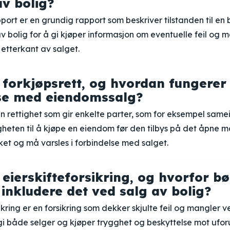
av bolig?
port er en grundig rapport som beskriver tilstanden til en 
av bolig for å gi kjøper informasjon om eventuelle feil og m
 etterkant av salget.
 forkjøpsrett, og hvordan fungerer 
se med eiendomssalg?
en rettighet som gir enkelte parter, som for eksempel samei
gheten til å kjøpe en eiendom før den tilbys på det åpne m
rket og må varsles i forbindelse med salget.
 eierskifteforsikring, og hvorfor b
 inkludere det ved salg av bolig?
ikring er en forsikring som dekker skjulte feil og mangler v
gi både selger og kjøper trygghet og beskyttelse mot ufor