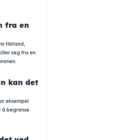
n fra en
s tilstand,
ller seg fra en
dommen.
an kan det
 for eksempel
ed å begrense
 det ved