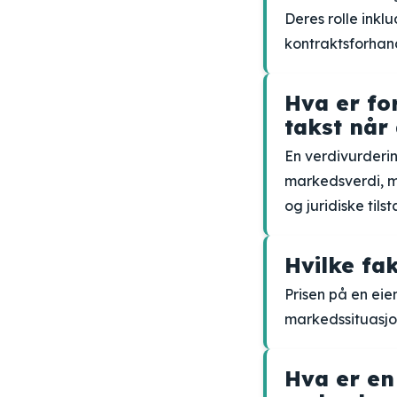
Deres rolle ink
kontraktsforhand
Hva er fo
takst når
En verdivurderi
markedsverdi, me
og juridiske tilst
Hvilke fa
Prisen på en eie
markedssituasjon
Hva er en