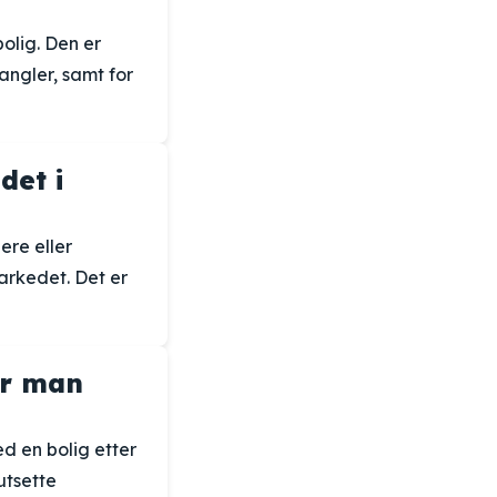
bolig. Den er
angler, samt for
det i
ere eller
arkedet. Det er
ør man
ed en bolig etter
utsette