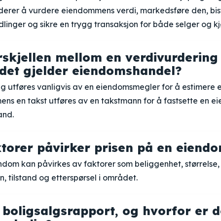
luderer å vurdere eiendommens verdi, markedsføre den, bi
linger og sikre en trygg transaksjon for både selger og kj
rskjellen mellom en verdivurdering
 det gjelder eiendomshandel?
ng utføres vanligvis av en eiendomsmegler for å estimere
ns en takst utføres av en takstmann for å fastsette en e
and.
ktorer påvirker prisen på en eiend
ndom kan påvirkes av faktorer som beliggenhet, størrelse,
, tilstand og etterspørsel i området.
 boligsalgsrapport, og hvorfor er d