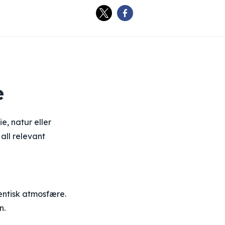
e
e, natur eller
 all relevant
tentisk atmosfære.
n.