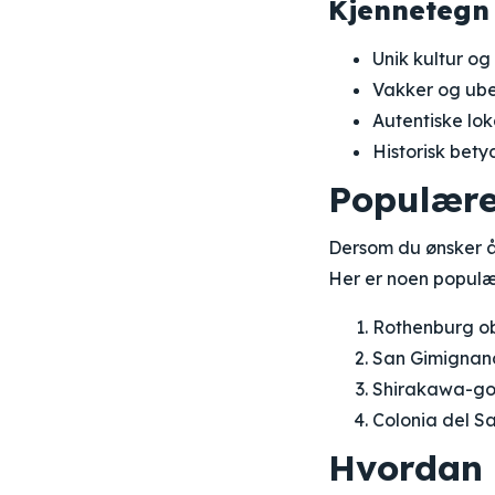
Kjennetegn 
Unik kultur og
Vakker og ube
Autentiske lok
Historisk bety
Populære
Dersom du ønsker å
Her er noen populær
Rothenburg ob
San Gimignano
Shirakawa-go
Colonia del S
Hvordan 