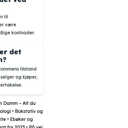
 til
per være
lige kostnader.
er det
m?
ndommens tilstand
selger og kjøper,
ertakelse.
n Damm – Alt du
iologi
•
Bokstativ og
ite
•
Ebøker og
gt for 2023
•
På vei