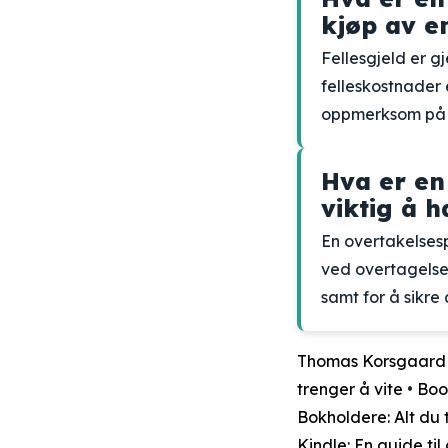
kjøp av en
Fellesgjeld er gj
felleskostnader 
oppmerksom på s
Hva er en
viktig å 
En overtakelsesp
ved overtagelse.
samt for å sikr
Thomas Korsgaard T
trenger å vite
•
Boo
Bokholdere: Alt du 
Kindle: En guide til