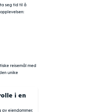
a seg tid til å
 opplevelsen:
tiske reisemål med
 den unike
lle i en
lg av eiendommer.