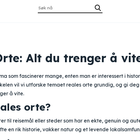
rte: Alt du trenger å vit
ma som fascinerer mange, enten man er interessert i histori
kkelen vil vi utforske temaet reales orte grundig, og gi deg
ger å vite.
ales orte?
er til reisemål eller steder som har en ekte, genuin og au
fte en rik historie, vakker natur og et levende lokalsamfun