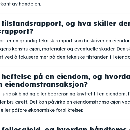
rkant av handelen.
tilstandsrapport, og hva skiller de
srapport?
ort er en grundig teknisk rapport som beskriver en eiendom
ens konstruksjon, materialer og eventuelle skader. Den ski
t ved å fokusere mer på den tekniske tilstanden til eien
 heftelse på en eiendom, og hvord
n eiendomstransaksjon?
n juridisk binding eller begrensning knyttet til en eiendom,
eller bruksrett. Det kan påvirke en eiendomstransaksjon v
 eller påføre økonomiske forpliktelser.
 fellesgjeld, og hvordan håndteres