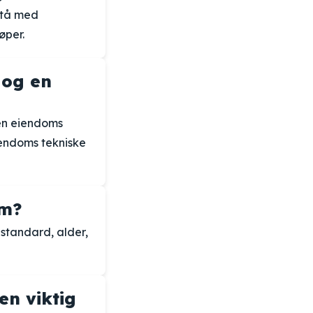
stå med
øper.
 og en
 en eiendoms
iendoms tekniske
om?
 standard, alder,
en viktig