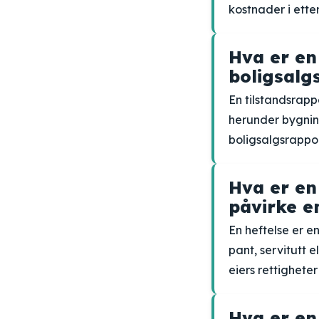
kostnader i ette
Hva er en 
boligsalg
En tilstandsrapp
herunder bygning
boligsalgsrappor
Hva er en
påvirke e
En heftelse er e
pant, servitutt 
eiers rettigheter
Hva er en