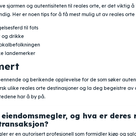
ve sjarmen og autentisiteten til reales orte, er det viktig å t
ndig. Her er noen tips for å få mest mulig ut av reales orte
sesferd til fots
 og drikke
lokalbefolkningen
ske landemerker
ert
spennende og berikende opplevelse for de som søker auten
forsk ulike reales orte destinasjoner og la deg begeistre av
tedene har å by på.
 eiendomsmegler, og hva er deres ro
transaksjon?
r er en autorisert profesjonell som formidler kjøp og sa