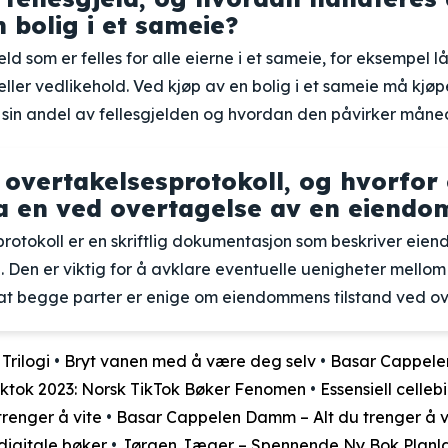
 bolig i et sameie?
eld som er felles for alle eierne i et sameie, for eksempel lån
eller vedlikehold. Ved kjøp av en bolig i et sameie må kjø
in andel av fellesgjelden og hvordan den påvirker måned
 overtakelsesprotokoll, og hvorfor 
ha en ved overtagelse av en eiendo
rotokoll er en skriftlig dokumentasjon som beskriver eie
 Den er viktig for å avklare eventuelle uenigheter mellom 
e at begge parter er enige om eiendommens tilstand ved ov
rilogi
•
Bryt vanen med å være deg selv
•
Basar Cappele
ktok 2023: Norsk TikTok Bøker Fenomen
•
Essensiell celleb
trenger å vite
•
Basar Cappelen Damm – Alt du trenger å v
 digitale bøker
•
Jørgen Jæger – Spennende Ny Bok Planla