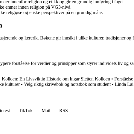
maer innenfor religion og etikk og gir en grundig innføring i faget.
kke emner innen religion på VG3-nivå.
e religiøse og etiske perspektiver på en grundig måte.
n
sjerende og lærerik. Bøkene gir innsikt i ulike kulturer, tradisjoner og 
 dypere forståelse for verdier og prinsipper som styrer individets liv 
•
Kolloen: En Livsviktig Historie om Ingar Sletten Kolloen
•
Forståels
ke kulturer
•
Velg riktig skrivebok og notatbok som student
•
Linda Lai:
terest
TikTok
Mail
RSS