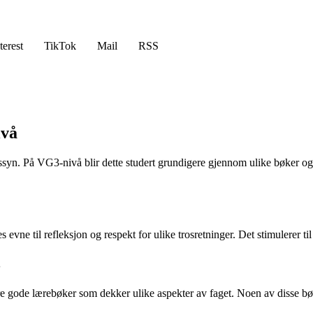
terest
TikTok
Mail
RSS
ivå
syn. På VG3-nivå blir dette studert grundigere gjennom ulike bøker og lær
evne til refleksjon og respekt for ulike trosretninger. Det stimulerer ti
3
flere gode lærebøker som dekker ulike aspekter av faget. Noen av disse b