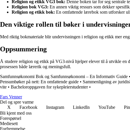
Religion og etikk VG3 bok:
Denne boken tar for seg sentrale te
Religion bok VG3:
En annen viktig ressurs som dekker spesifi
Religion og etikk bok:
En omfattende lærebok som utforsker ulik
Den viktige rollen til bøker i undervisninge
Med riktig bokmateriale blir undervisningen i religion og etikk mer enga
Oppsummering
Å studere religion og etikk på VG3-nivå hjelper elever til å utvikle en
prosessen både lærerik og meningsfull.
Samfunnsøkonomi Bok og Samfunnsøkonomi – En Informativ Guide
Pensumbøker på nett: En omfattende guide
•
Sammenligning av juridis
vite
•
Bacheloroppgaven for sykepleierstudenter
•
Fars Venner
Del og spre varme
X
Facebook
Instagram
LinkedIn
YouTube
Pin
Bli kjent med oss
Forespørsel
Mediesett
Forfremmelse