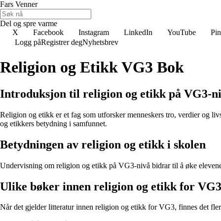
Fars Venner
Del og spre varme
X
Facebook
Instagram
LinkedIn
YouTube
Pin
Logg på
Registrer deg
Nyhetsbrev
Religion og Etikk VG3 Bok
Introduksjon til religion og etikk på VG3-n
Religion og etikk er et fag som utforsker menneskers tro, verdier og livs
og etikkers betydning i samfunnet.
Betydningen av religion og etikk i skolen
Undervisning om religion og etikk på VG3-nivå bidrar til å øke elevenes 
Ulike bøker innen religion og etikk for VG
Når det gjelder litteratur innen religion og etikk for VG3, finnes det 