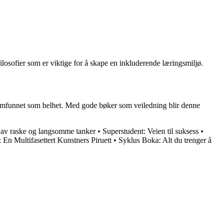
filosofier som er viktige for å skape en inkluderende læringsmiljø.
og samfunnet som helhet. Med gode bøker som veiledning blir denne
e av raske og langsomme tanker
•
Superstudent: Veien til suksess
•
 En Multifasettert Kunstners Piruett
•
Syklus Boka: Alt du trenger å